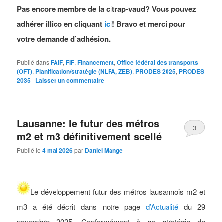
Pas encore membre de la citrap-vaud? Vous pouvez
adhérer illico en cliquant
ici
! Bravo et merci pour
votre demande d’adhésion.
Publié dans
FAIF
,
FIF
,
Financement
,
Office fédéral des transports
(OFT)
,
Planification/stratégie (NLFA, ZEB)
,
PRODES 2025
,
PRODES
2035
|
Laisser un commentaire
Lausanne: le futur des métros
3
m2 et m3 définitivement scellé
Publié le
4 mai 2026
par
Daniel Mange
Le développement futur des métros lausannois m2 et
m3 a été décrit dans notre page
d’Actualité
du 29
novembre 2025. Conformément à sa stratégie de