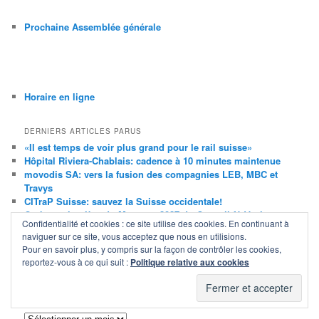
Prochaine Assemblée générale
Horaire en ligne
DERNIERS ARTICLES PARUS
«Il est temps de voir plus grand pour le rail suisse»
Hôpital Riviera-Chablais: cadence à 10 minutes maintenue
movodis SA: vers la fusion des compagnies LEB, MBC et
Travys
CITraP Suisse: sauvez la Suisse occidentale!
Ombre et lumière du Message 2027 du Conseil fédéral
Confidentialité et cookies : ce site utilise des cookies. En continuant à
Ligne nouvelle Genève–Lausanne: tracé du tunnel Perroy–
naviguer sur ce site, vous acceptez que nous en utilisions.
Morges dévoilé
Pour en savoir plus, y compris sur la façon de contrôler les cookies,
TGV: nouvelle liaison Bâle–Strasbourg–Bruxelles dès 2027
reportez-vous à ce qui suit :
Politique relative aux cookies
Projet d’horaire 2027: prise de position de la citrap-vaud
ARTICLES (TOUS), PAR MOIS
Articles