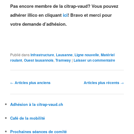
Pas encore membre de la citrap-vaud? Vous pouvez
adhérer illico en cliquant
ici
! Bravo et merci pour
votre demande d’adhésion.
Publié dans
Infrastructure
,
Lausanne
,
Ligne nouvelle
,
Matériel
roulant
,
Ouest lausannois
,
Tramway
|
Laisser un commentaire
Navigation
←
Articles plus anciens
Articles plus récents
→
des
articles
Adhésion à la citrap-vaud.ch
Café de la mobilité
Prochaines séances de comité