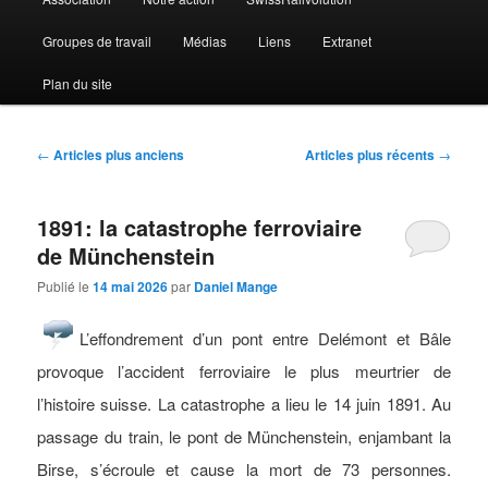
Groupes de travail
Médias
Liens
Extranet
Plan du site
Navigation
←
Articles plus anciens
Articles plus récents
→
des
articles
1891: la catastrophe ferroviaire
de Münchenstein
Publié le
14 mai 2026
par
Daniel Mange
L’effondrement d’un pont entre Delémont et Bâle
provoque l’accident ferroviaire le plus meurtrier de
l’histoire suisse. La catastrophe a lieu le 14 juin 1891. Au
passage du train, le pont de Münchenstein, enjambant la
Birse, s’écroule et cause la mort de 73 personnes.