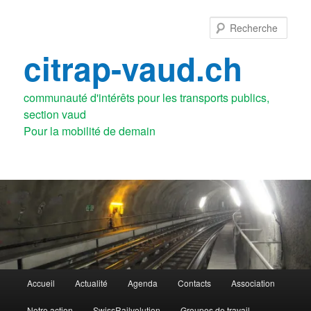
Aller
au
Rech
contenu
principal
citrap-vaud.ch
communauté d'intérêts pour les transports publics,
section vaud
Menu
Accueil
Actualité
Agenda
Contacts
Association
principal
Notre action
SwissRailvolution
Groupes de travail