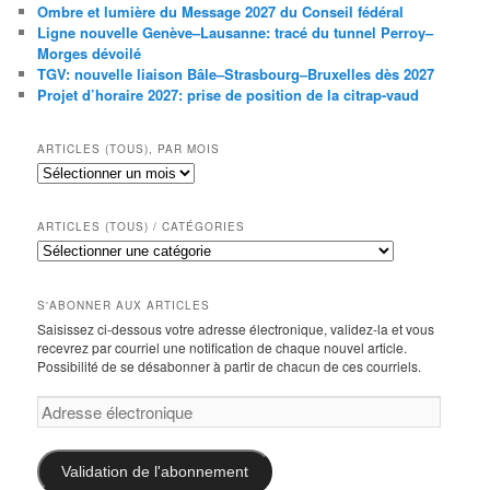
Ombre et lumière du Message 2027 du Conseil fédéral
Ligne nouvelle Genève–Lausanne: tracé du tunnel Perroy–
Morges dévoilé
TGV: nouvelle liaison Bâle–Strasbourg–Bruxelles dès 2027
Projet d’horaire 2027: prise de position de la citrap-vaud
ARTICLES (TOUS), PAR MOIS
Articles
(tous),
par
mois
ARTICLES (TOUS) / CATÉGORIES
Articles
(tous)
/
catégories
S'ABONNER AUX ARTICLES
Saisissez ci-dessous votre adresse électronique, validez-la et vous
recevrez par courriel une notification de chaque nouvel article.
Possibilité de se désabonner à partir de chacun de ces courriels.
Adresse
électronique
Validation de l'abonnement