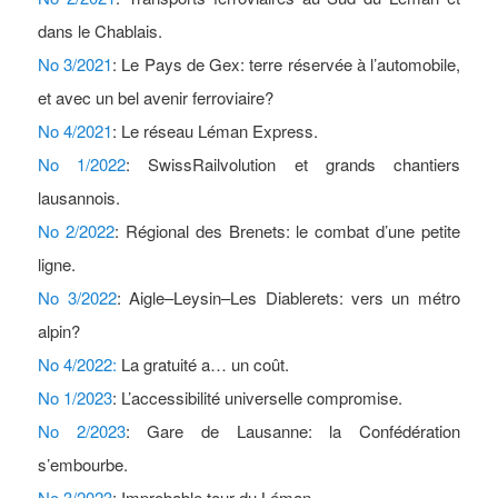
dans le Chablais.
No 3/2021
: Le Pays de Gex: terre réservée à l’automobile,
et avec un bel avenir ferroviaire?
No 4/2021
: Le réseau Léman Express.
No 1/2022
: SwissRailvolution et grands chantiers
lausannois.
No 2/2022
: Régional des Brenets: le combat d’une petite
ligne.
No 3/2022
: Aigle–Leysin–Les Diablerets: vers un métro
alpin?
No 4/2022:
La gratuité a… un coût.
No 1/2023
: L’accessibilité universelle compromise.
No 2/2023
: Gare de Lausanne: la Confédération
s’embourbe.
No 3/2023
: Improbable tour du Léman.