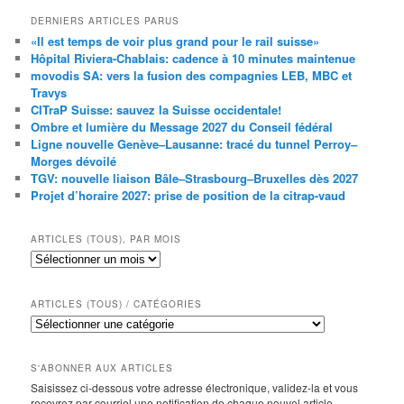
DERNIERS ARTICLES PARUS
«Il est temps de voir plus grand pour le rail suisse»
Hôpital Riviera-Chablais: cadence à 10 minutes maintenue
movodis SA: vers la fusion des compagnies LEB, MBC et
Travys
CITraP Suisse: sauvez la Suisse occidentale!
Ombre et lumière du Message 2027 du Conseil fédéral
Ligne nouvelle Genève–Lausanne: tracé du tunnel Perroy–
Morges dévoilé
TGV: nouvelle liaison Bâle–Strasbourg–Bruxelles dès 2027
Projet d’horaire 2027: prise de position de la citrap-vaud
ARTICLES (TOUS), PAR MOIS
Articles
(tous),
par
mois
ARTICLES (TOUS) / CATÉGORIES
Articles
(tous)
/
catégories
S'ABONNER AUX ARTICLES
Saisissez ci-dessous votre adresse électronique, validez-la et vous
recevrez par courriel une notification de chaque nouvel article.