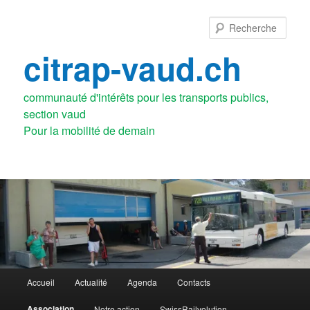
Aller
au
Rech
contenu
principal
citrap-vaud.ch
communauté d'intérêts pour les transports publics,
section vaud
Menu
Accueil
Actualité
Agenda
Contacts
principal
Association
Notre action
SwissRailvolution