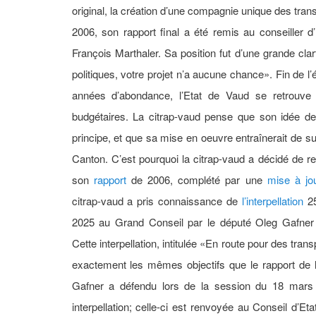
original, la création d’une compagnie unique des tran
2006, son rapport final a été remis au conseiller d
François Marthaler. Sa position fut d’une grande cla
politiques, votre projet n’a aucune chance». Fin de l
années d’abondance, l’Etat de Vaud se retrouve a
budgétaires. La citrap-vaud pense que son idée d
principe, et que sa mise en oeuvre entraînerait de s
Canton. C’est pourquoi la citrap-vaud a décidé de 
son
rapport
de 2006, complété par une
mise à jo
citrap-vaud a pris connaissance de
l’interpellation
25
2025 au Grand Conseil par le député Oleg Gafner 
Cette interpellation, intitulée «En route pour des tran
exactement les mêmes objectifs que le rapport de l
Gafner a défendu lors de la session du 18 mars
interpellation; celle-ci est renvoyée au Conseil d’E