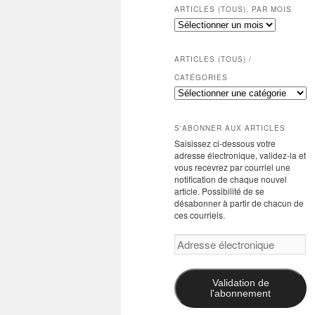
ARTICLES (TOUS), PAR MOIS
Articles
(tous),
par
mois
ARTICLES (TOUS) /
CATÉGORIES
Articles
(tous)
/
catégories
S'ABONNER AUX ARTICLES
Saisissez ci-dessous votre
adresse électronique, validez-la et
vous recevrez par courriel une
notification de chaque nouvel
article. Possibilité de se
désabonner à partir de chacun de
ces courriels.
Adresse
électronique
Validation de
l'abonnement