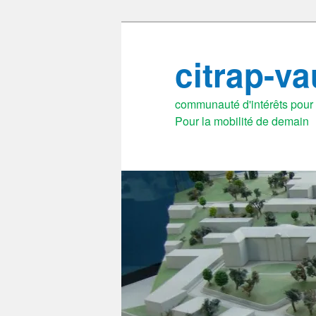
Aller
au
citrap-v
contenu
principal
communauté d'intérêts pour l