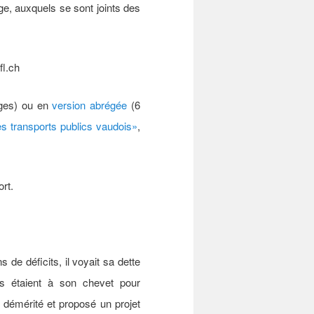
, auxquels se sont joints des
fl.ch
ges) ou en
version abrégée
(6
es transports publics vaudois»
,
ort.
 de déficits, il voyait sa dette
ous étaient à son chevet pour
s démérité et proposé un projet