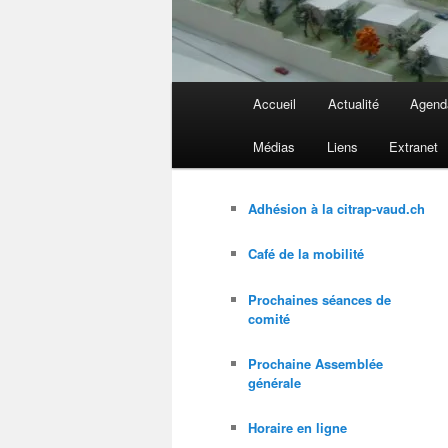
Menu
Accueil
Actualité
Agend
principal
Médias
Liens
Extranet
Adhésion à la citrap-vaud.ch
Café de la mobilité
Prochaines séances de
comité
Prochaine Assemblée
générale
Horaire en ligne