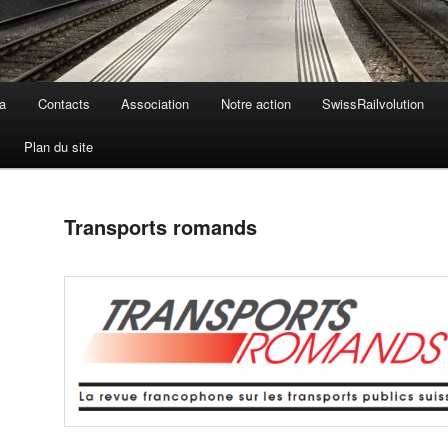
a
Contacts
Association
Notre action
SwissRailvolution
Plan du site
Transports romands