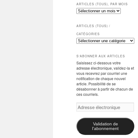
ARTICLES (TOUS), PAR MOIS
Articles
(tous),
par
mois
ARTICLES (TOUS) /
CATÉGORIES
Articles
(tous)
/
catégories
S'ABONNER AUX ARTICLES
Saisissez ci-dessous votre
adresse électronique, validez-la et
vous recevrez par courriel une
notification de chaque nouvel
article. Possibilité de se
désabonner à partir de chacun de
ces courriels.
Adresse
électronique
Validation de
l'abonnement