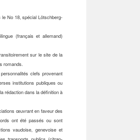
 le No 18, spécial Lötschberg-
ingue (français et allemand)
ransitoirement sur le site de la
ts romands.
personnalités clefs provenant
rses institutions publiques ou
a rédaction dans la définition à
ciations œuvrant en faveur des
cords ont été passés ou sont
ctions vaudoise, genevoise et
s transports publics (citrap-