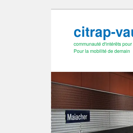
Aller
au
citrap-v
contenu
principal
communauté d'intérêts pour l