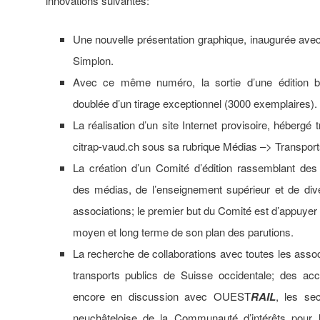
innovations suivantes:
Une nouvelle présentation graphique, inaugurée avec
Simplon.
Avec ce même numéro, la sortie d’une édition bil
doublée d’un tirage exceptionnel (3000 exemplaires).
La réalisation d’un site Internet provisoire, hébergé t
citrap-vaud.ch sous sa rubrique Médias –> Transpor
La création d’un Comité d’édition rassemblant des 
des médias, de l’enseignement supérieur et de dive
associations; le premier but du Comité est d’appuyer l
moyen et long terme de son plan des parutions.
La recherche de collaborations avec toutes les asso
transports publics de Suisse occidentale; des ac
encore en discussion avec OUEST
RAIL
, les se
neuchâteloise de la Communauté d’intérêts pour le