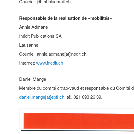
Courriel: jdh[at]bluemail.ch
Responsable de la réalisation de «mobilités»
Annie Admane
Inédit Publications SA
Lausanne
Courriel: annie.admane[at]inedit.ch
Internet:
www.inedit.ch
Daniel Mange
Membre du comité citrap-vaud et responsable du Comité d
daniel.mange[at]epfl.ch
, tél. 021 693 26 39.