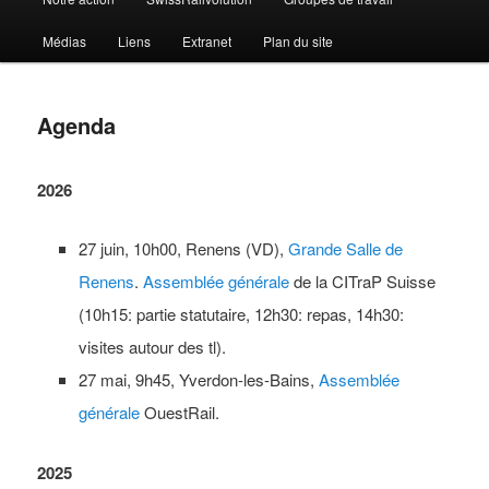
Médias
Liens
Extranet
Plan du site
Agenda
2026
27 juin, 10h00, Renens (VD),
Grande Salle de
Renens
.
Assemblée générale
de la CITraP Suisse
(10h15: partie statutaire, 12h30: repas, 14h30:
visites autour des tl).
27 mai, 9h45, Yverdon-les-Bains,
Assemblée
générale
OuestRail.
2025