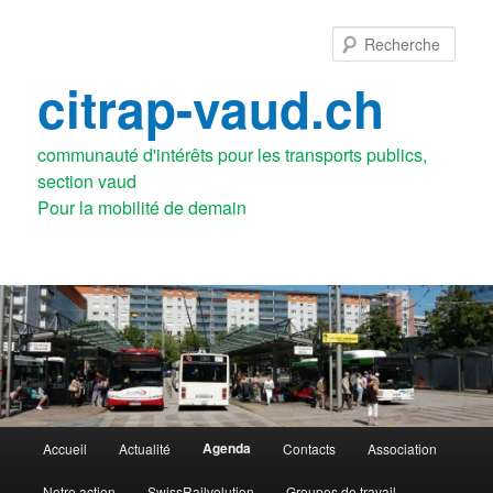
Aller
au
Rech
contenu
principal
citrap-vaud.ch
communauté d'intérêts pour les transports publics,
section vaud
Menu
Agenda
Accueil
Actualité
Contacts
Association
principal
Notre action
SwissRailvolution
Groupes de travail