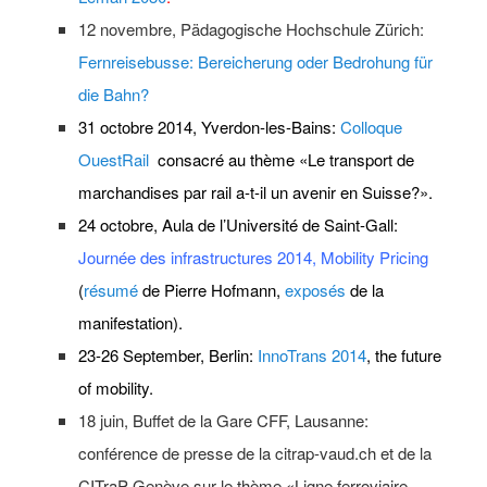
12 novembre, Pädagogische Hochschule Zürich:
Fernreisebusse: Bereicherung oder Bedrohung für
die Bahn?
31 octobre 2014, Yverdon-les-Bains:
Colloque
OuestRail
consacré au thème «Le transport de
marchandises par rail a-t-il un avenir en Suisse?».
24 octobre, Aula de l’Université de Saint-Gall:
Journée des infrastructures 2014, Mobility Pricing
(
résumé
de Pierre Hofmann,
exposés
de la
manifestation).
23-26 September, Berlin:
InnoTrans 2014
, the future
of mobility.
18 juin, Buffet de la Gare CFF, Lausanne:
conférence de presse de la citrap-vaud.ch et de la
CITraP Genève sur le thème «Ligne ferroviaire