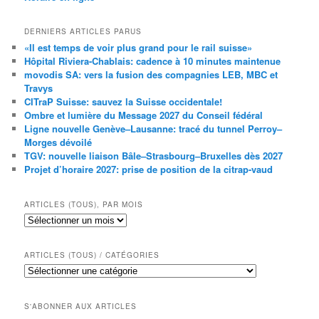
DERNIERS ARTICLES PARUS
«Il est temps de voir plus grand pour le rail suisse»
Hôpital Riviera-Chablais: cadence à 10 minutes maintenue
movodis SA: vers la fusion des compagnies LEB, MBC et
Travys
CITraP Suisse: sauvez la Suisse occidentale!
Ombre et lumière du Message 2027 du Conseil fédéral
Ligne nouvelle Genève–Lausanne: tracé du tunnel Perroy–
Morges dévoilé
TGV: nouvelle liaison Bâle–Strasbourg–Bruxelles dès 2027
Projet d’horaire 2027: prise de position de la citrap-vaud
ARTICLES (TOUS), PAR MOIS
Articles
(tous),
par
mois
ARTICLES (TOUS) / CATÉGORIES
Articles
(tous)
/
catégories
S'ABONNER AUX ARTICLES