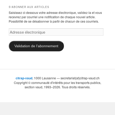
/
catégories
S'ABONNER AUX ARTICLES
Saisissez ci-dessous votre adresse électronique, validez-la et vous
recevrez par courriel une notification de chaque nouvel article.
Possibilité de se désabonner à partir de chacun de ces courriels.
Adresse
électronique
Validation de l'abonnement
citrap-vaud
, 1000 Lausanne — secretariat(at)citrap-vaud.ch
Copyright © communauté d'intérêts pour les transports publics,
section vaud, 1993–2026. Tous droits réservés.