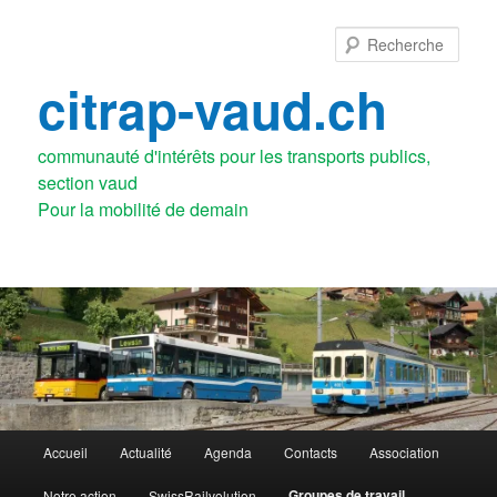
Aller
au
Rech
contenu
principal
citrap-vaud.ch
communauté d'intérêts pour les transports publics,
section vaud
Menu
Accueil
Actualité
Agenda
Contacts
Association
principal
Groupes de travail
Notre action
SwissRailvolution