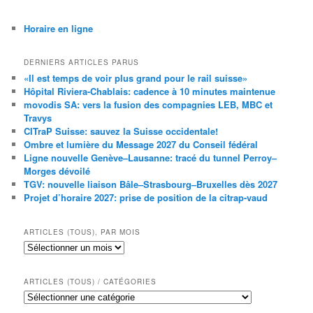
Horaire en ligne
DERNIERS ARTICLES PARUS
«Il est temps de voir plus grand pour le rail suisse»
Hôpital Riviera-Chablais: cadence à 10 minutes maintenue
movodis SA: vers la fusion des compagnies LEB, MBC et
Travys
CITraP Suisse: sauvez la Suisse occidentale!
Ombre et lumière du Message 2027 du Conseil fédéral
Ligne nouvelle Genève–Lausanne: tracé du tunnel Perroy–
Morges dévoilé
TGV: nouvelle liaison Bâle–Strasbourg–Bruxelles dès 2027
Projet d’horaire 2027: prise de position de la citrap-vaud
ARTICLES (TOUS), PAR MOIS
Articles
(tous),
par
mois
ARTICLES (TOUS) / CATÉGORIES
Articles
(tous)