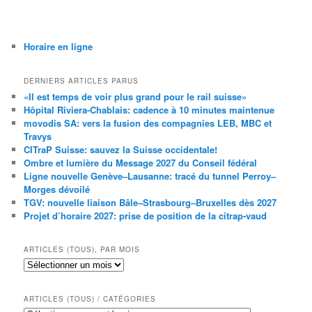
Horaire en ligne
DERNIERS ARTICLES PARUS
«Il est temps de voir plus grand pour le rail suisse»
Hôpital Riviera-Chablais: cadence à 10 minutes maintenue
movodis SA: vers la fusion des compagnies LEB, MBC et
Travys
CITraP Suisse: sauvez la Suisse occidentale!
Ombre et lumière du Message 2027 du Conseil fédéral
Ligne nouvelle Genève–Lausanne: tracé du tunnel Perroy–
Morges dévoilé
TGV: nouvelle liaison Bâle–Strasbourg–Bruxelles dès 2027
Projet d’horaire 2027: prise de position de la citrap-vaud
ARTICLES (TOUS), PAR MOIS
Articles
(tous),
par
mois
ARTICLES (TOUS) / CATÉGORIES