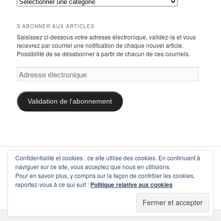
Articles
(tous)
/
catégories
S'ABONNER AUX ARTICLES
Saisissez ci-dessous votre adresse électronique, validez-la et vous
recevrez par courriel une notification de chaque nouvel article.
Possibilité de se désabonner à partir de chacun de ces courriels.
Adresse
électronique
Validation de l'abonnement
Confidentialité et cookies : ce site utilise des cookies. En continuant à
citrap-vaud
, 1000 Lausanne — secretariat(at)citrap-vaud.ch
naviguer sur ce site, vous acceptez que nous en utilisions.
Copyright © communauté d'intérêts pour les transports publics,
Pour en savoir plus, y compris sur la façon de contrôler les cookies,
section vaud, 1993–2026. Tous droits réservés.
reportez-vous à ce qui suit :
Politique relative aux cookies