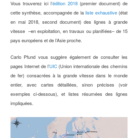
Vous trouverez ici l’
édition 2018
(premier document) de
cette synthèse, accompagnée de la
liste exhaustive
(état
en mai 2018, second document) des lignes à grande
vitesse –en exploitation, en travaux ou planifiées– de 15
pays européens et de l’Asie proche.
Carlo Pfund vous suggère également de consulter les
pages Internet de l’
UIC
(Union internationale des chemins
de fer) consacrées à la grande vitesse dans le monde
entier, avec cartes détaillées, sinon précises (voir
exemples ci-dessous), et listes résumées des lignes
impliquées.