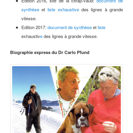
Edition 2016, site de la citrap-vaud:
document de
synthèse
et
liste exhaustive
des lignes à grande
vitesse.
Edition 2017:
document de synthèse
et
liste
exhaustiv
e
des lignes à grande vitesse.
Biographie express du Dr Carlo Pfund