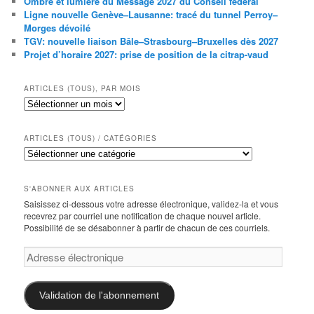
Ombre et lumière du Message 2027 du Conseil fédéral
Ligne nouvelle Genève–Lausanne: tracé du tunnel Perroy–
Morges dévoilé
TGV: nouvelle liaison Bâle–Strasbourg–Bruxelles dès 2027
Projet d’horaire 2027: prise de position de la citrap-vaud
ARTICLES (TOUS), PAR MOIS
Articles
(tous),
par
mois
ARTICLES (TOUS) / CATÉGORIES
Articles
(tous)
/
catégories
S'ABONNER AUX ARTICLES
Saisissez ci-dessous votre adresse électronique, validez-la et vous
recevrez par courriel une notification de chaque nouvel article.
Possibilité de se désabonner à partir de chacun de ces courriels.
Adresse
électronique
Validation de l'abonnement