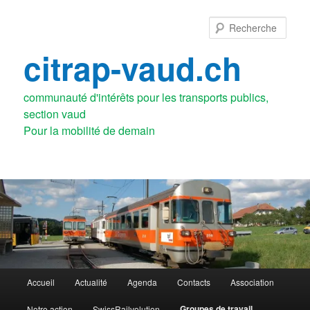
Aller
au
Rech
contenu
principal
citrap-vaud.ch
communauté d'intérêts pour les transports publics,
section vaud
Menu
Accueil
Actualité
Agenda
Contacts
Association
principal
Groupes de travail
Notre action
SwissRailvolution