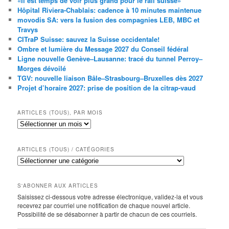
«Il est temps de voir plus grand pour le rail suisse»
Hôpital Riviera-Chablais: cadence à 10 minutes maintenue
movodis SA: vers la fusion des compagnies LEB, MBC et
Travys
CITraP Suisse: sauvez la Suisse occidentale!
Ombre et lumière du Message 2027 du Conseil fédéral
Ligne nouvelle Genève–Lausanne: tracé du tunnel Perroy–
Morges dévoilé
TGV: nouvelle liaison Bâle–Strasbourg–Bruxelles dès 2027
Projet d’horaire 2027: prise de position de la citrap-vaud
ARTICLES (TOUS), PAR MOIS
Articles
(tous),
par
mois
ARTICLES (TOUS) / CATÉGORIES
Articles
(tous)
/
catégories
S'ABONNER AUX ARTICLES
Saisissez ci-dessous votre adresse électronique, validez-la et vous
recevrez par courriel une notification de chaque nouvel article.
Possibilité de se désabonner à partir de chacun de ces courriels.