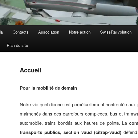
da
Contacts
Association
Notre action
SwissRailvolution
Plan du site
Accueil
Pour la mobilité de demain
Notre vie quotidienne est perpétuellement confrontée aux 
malmenés dans des carrefours complexes, bus et tramway
automobile, trains bondés aux heures de pointe. La
com
transports publics, section vaud (citrap-vaud)
défend 