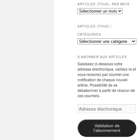
ARTICLES (TOUS), PAR MOIS
Articles
(tous),
par
mois
ARTICLES (TOUS) /
CATÉGORIES
Articles
(tous)
/
catégories
S'ABONNER AUX ARTICLES
Saisissez ci-dessous votre
adresse électronique, validez-la et
vous recevrez par courriel une
notification de chaque nouvel
article. Possibilité de se
désabonner à partir de chacun de
ces courriels.
Adresse
électronique
Validation de
l'abonnement