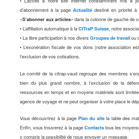
• L’accès à notre site Internet constamment mis à jo
d’abonnement à la page
Actualité
destiné en priorité à
«
S’abonner aux articles
» dans la colonne de gauche de c
• L’affiliation automatique à la
CITraP Suisse
, notre associat
• La libre participation à nos divers
Groupes de travail
ou d
• L’exonération fiscale de vos dons (notre association est 
l’exclusion de vos cotisations.
Le comité de la citrap-vaud regroupe des membres s’en
bien du plus grand nombre, à l’exclusion de la défense
ressources en temps et en moyens matériels sont limitées
agence de voyage et ne peut organiser à votre place le dé
Vous découvrirez à la page
Plan du site
la table des mati
Enfin, vous trouverez à la page
Contacts
tous les moyens 
y compris la possibilité de nous envoyer un message.