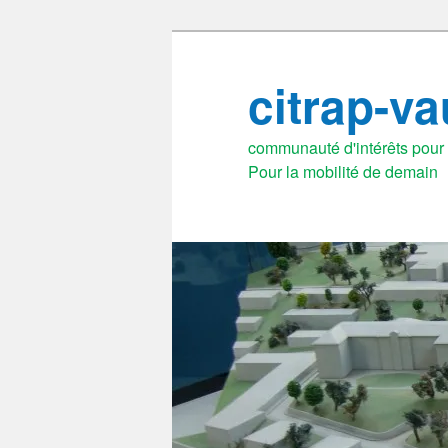
Aller
au
citrap-v
contenu
principal
communauté d'intérêts pour l