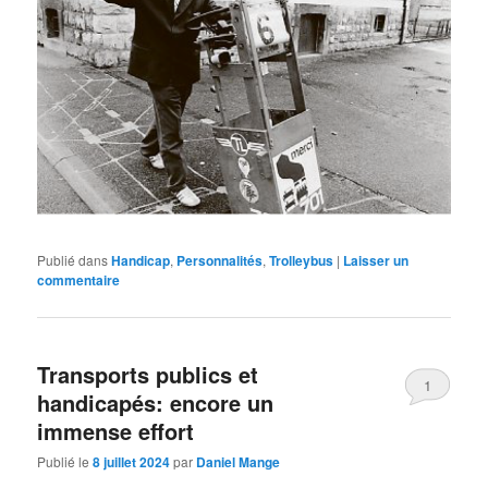
Publié dans
Handicap
,
Personnalités
,
Trolleybus
|
Laisser un
commentaire
Transports publics et
1
handicapés: encore un
immense effort
Publié le
8 juillet 2024
par
Daniel Mange