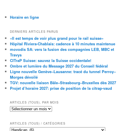
Horaire en ligne
DERNIERS ARTICLES PARUS
«Il est temps de voir plus grand pour le rail suisse»
Hôpital Riviera-Chablais: cadence à 10 minutes maintenue
movodis SA: vers la fusion des compagnies LEB, MBC et
Travys
CITraP Suisse: sauvez la Suisse occidentale!
Ombre et lumière du Message 2027 du Conseil fédéral
Ligne nouvelle Genève–Lausanne: tracé du tunnel Perroy–
Morges dévoilé
TGV: nouvelle liaison Bâle–Strasbourg–Bruxelles dès 2027
Projet d’horaire 2027: prise de position de la citrap-vaud
ARTICLES (TOUS), PAR MOIS
Articles
(tous),
par
mois
ARTICLES (TOUS) / CATÉGORIES
Articles