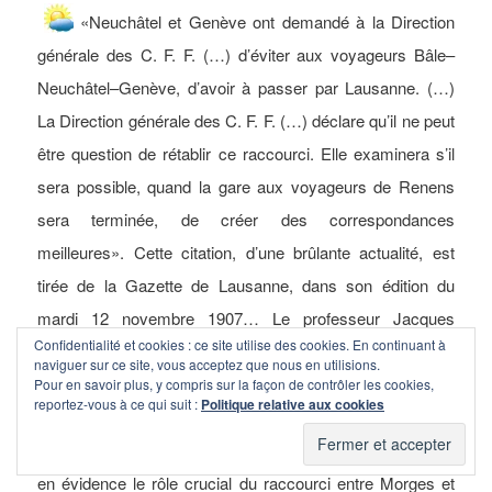
«Neuchâtel et Genève ont demandé à la Direction
générale des C. F. F. (…) d’éviter aux voyageurs Bâle–
Neuchâtel–Genève, d’avoir à passer par Lausanne. (…)
La Direction générale des C. F. F. (…) déclare qu’il ne peut
être question de rétablir ce raccourci. Elle examinera s’il
sera possible, quand la gare aux voyageurs de Renens
sera terminée, de créer des correspondances
meilleures». Cette citation, d’une brûlante actualité, est
tirée de la Gazette de Lausanne, dans son édition du
mardi 12 novembre 1907… Le professeur Jacques
Confidentialité et cookies : ce site utilise des cookies. En continuant à
Longchamp, historien et organisateur de l’exposition «Le
naviguer sur ce site, vous acceptez que nous en utilisions.
rail à Morges 1855-2015», nous a fait l’amitié de constituer
Pour en savoir plus, y compris sur la façon de contrôler les cookies,
reportez-vous à ce qui suit :
Politique relative aux cookies
un petit
dossier
d’archives consacré aux relations
ferroviaires entre le Pied du Jura et Genève, en mettant
en évidence le rôle crucial du raccourci entre Morges et