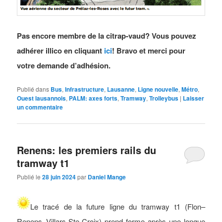
Pas encore membre de la citrap-vaud? Vous pouvez
adhérer illico en cliquant
ici
! Bravo et merci pour
votre demande d’adhésion.
Publié dans
Bus
,
Infrastructure
,
Lausanne
,
Ligne nouvelle
,
Métro
,
Ouest lausannois
,
PALM: axes forts
,
Tramway
,
Trolleybus
|
Laisser
un commentaire
Renens: les premiers rails du
tramway t1
Publié le
28 juin 2024
par
Daniel Mange
Le tracé de la future ligne du tramway t1 (Flon–
Renens–Villars-Ste-Croix) prend forme après une longue