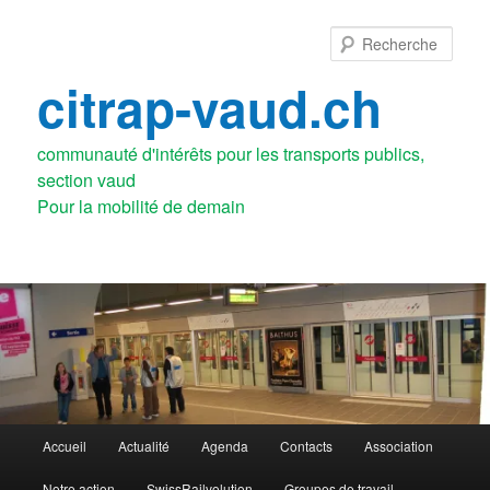
Aller
Aller
au
au
Rech
contenu
contenu
principal
secondaire
citrap-vaud.ch
communauté d'intérêts pour les transports publics,
section vaud
Menu
Accueil
Actualité
Agenda
Contacts
Association
principal
Notre action
SwissRailvolution
Groupes de travail