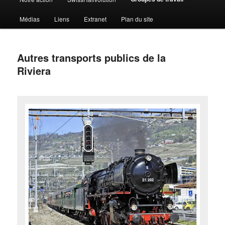
Médias
Liens
Extranet
Plan du site
Autres transports publics de la
Riviera