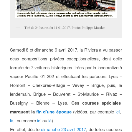
Tiré de 24 heures du 11.01.2017. Photo: Philippe Maeder.
Samedi 8 et dimanche 9 avril 2017, la Riviera a vu passer
deux compositions privées exceptionnelless, dont celle
formée de 7 voitures historiques tirées par la locomotive à
vapeur Pacific 01 202 et effectuant les parcours Lyss –
Romont – Chexbres-Village – Vevey – Brigue, puis, le
lendemain, Brigue – Bouveret – St-Maurice – Rivaz –
Bussigny – Bienne – Lyss.
Ces courses spéciales
marquent la
fin d’une époque
(vidéos, par exemple
ici
,
là
, ou encore
ici
ou
là
).
En effet, dès le
dimanche 23 avril 2017
, de telles courses