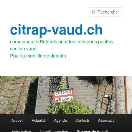
Aller
au
Rech
contenu
principal
citrap-vaud.ch
communauté d'intérêts pour les transports publics,
section vaud
Menu
Accueil
Actualité
Agenda
Contacts
Association
principal
Groupes de travail
Notre action
SwissRailvolution