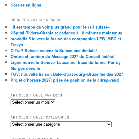
Horaire en ligne
DERNIERS ARTICLES PARUS
«Il est temps de voir plus grand pour le rail suisse»
Hôpital Riviera-Chablais: cadence à 10 minutes maintenue
movodis SA: vers la fusion des compagnies LEB, MBC et
Travys
CITraP Suisse: sauvez la Suisse occidentale!
Ombre et lumière du Message 2027 du Conseil fédéral
Ligne nouvelle Genève–Lausanne: tracé du tunnel Perroy–
Morges dévoilé
TGV: nouvelle liaison Bâle–Strasbourg–Bruxelles dès 2027
Projet d’horaire 2027: prise de position de la citrap-vaud
ARTICLES (TOUS), PAR MOIS
Articles
(tous),
par
mois
ARTICLES (TOUS) / CATÉGORIES
Articles
(tous)
/