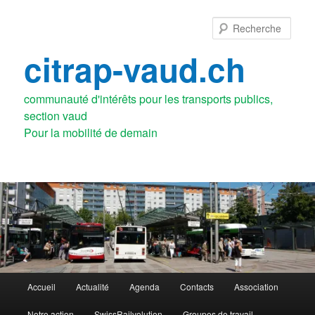
Aller
au
Rech
contenu
principal
citrap-vaud.ch
communauté d'intérêts pour les transports publics,
section vaud
Menu
Accueil
Actualité
Agenda
Contacts
Association
principal
Notre action
SwissRailvolution
Groupes de travail