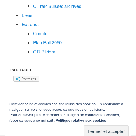
CITraP Suisse: archives
Liens
Extranet
Comité
Plan Rail 2050
GR Riviera
PARTAGER :
Partager
Confidentialité et cookies : ce site utilise des cookies. En continuant à
citrap-vaud
, 1000 Lausanne — secretariat(at)citrap-vaud.ch
naviguer sur ce site, vous acceptez que nous en utilisions.
Copyright © communauté d'intérêts pour les transports publics,
Pour en savoir plus, y compris sur la façon de contrôler les cookies,
section vaud, 1993–2026. Tous droits réservés.
reportez-vous à ce qui suit :
Politique relative aux cookies