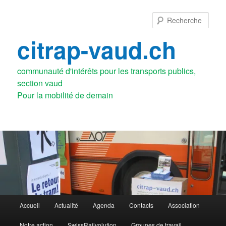
Aller
Aller
au
au
Rech
contenu
contenu
principal
secondaire
citrap-vaud.ch
communauté d'intérêts pour les transports publics,
section vaud
Menu
Accueil
Actualité
Agenda
Contacts
Association
principal
Notre action
SwissRailvolution
Groupes de travail