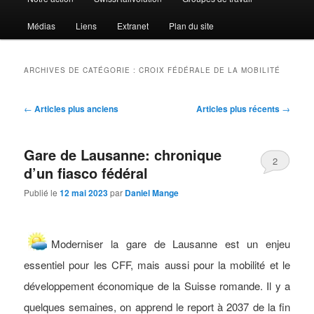
Médias
Liens
Extranet
Plan du site
ARCHIVES DE CATÉGORIE :
CROIX FÉDÉRALE DE LA MOBILITÉ
Navigation
←
Articles plus anciens
Articles plus récents
→
des
articles
Gare de Lausanne: chronique
2
d’un fiasco fédéral
Publié le
12 mai 2023
par
Daniel Mange
Moderniser la gare de Lausanne est un enjeu
essentiel pour les CFF, mais aussi pour la mobilité et le
développement économique de la Suisse romande. Il y a
quelques semaines, on apprend le report à 2037 de la fin