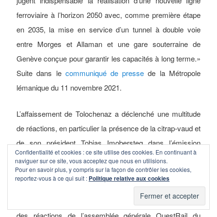
jugent indispensable la réalisation d’une nouvelle ligne
ferroviaire à l’horizon 2050 avec, comme première étape
en 2035, la mise en service d’un tunnel à double voie
entre Morges et Allaman et une gare souterraine de
Genève conçue pour garantir les capacités à long terme.»
Suite dans le
communiqué de presse
de la Métropole
lémanique du 11 novembre 2021.
L’affaissement de Tolochenaz a déclenché une multitude
de réactions, en particulier la présence de la citrap-vaud et
de son président Tobias Imobersteg dans l’émission
Confidentialité et cookies : ce site utilise des cookies. En continuant à
Forum
de la RTS du 11 novembre, des réactions du CEO
naviguer sur ce site, vous acceptez que nous en utilisions.
Pour en savoir plus, y compris sur la façon de contrôler les cookies,
des CFF Vincent Ducrot dans
Le Temps
et dans
24
reportez-vous à ce qui suit :
Politique relative aux cookies
heures
du 12 novembre, du président du Conseil d’Etat
genevois Serge Dal Busco dans
24 heures
du même jour,
des réactions de l’assemblée générale OuestRail du