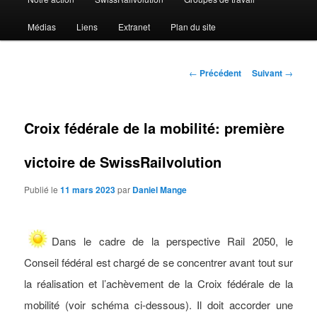
Médias
Liens
Extranet
Plan du site
Navigation
←
Précédent
Suivant
→
des
articles
Croix fédérale de la mobilité: première
victoire de SwissRailvolution
Publié le
11 mars 2023
par
Daniel Mange
Dans le cadre de la perspective Rail 2050, le
Conseil fédéral est chargé de se concentrer avant tout sur
la réalisation et l’achèvement de la Croix fédérale de la
mobilité (voir schéma ci-dessous). Il doit accorder une