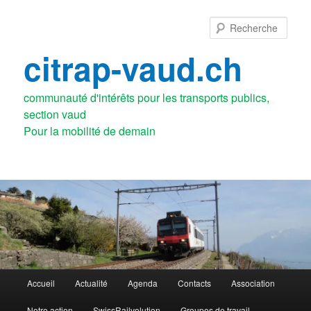
Aller
au
Rech
contenu
principal
citrap-vaud.ch
communauté d'intérêts pour les transports publics,
section vaud
Menu
Accueil
Actualité
Agenda
Contacts
Association
principal
Notre action
SwissRailvolution
Groupes de travail