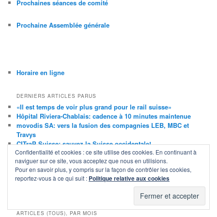
Prochaines séances de comité
Prochaine Assemblée générale
Horaire en ligne
DERNIERS ARTICLES PARUS
«Il est temps de voir plus grand pour le rail suisse»
Hôpital Riviera-Chablais: cadence à 10 minutes maintenue
movodis SA: vers la fusion des compagnies LEB, MBC et
Travys
CITraP Suisse: sauvez la Suisse occidentale!
Confidentialité et cookies : ce site utilise des cookies. En continuant à
Ombre et lumière du Message 2027 du Conseil fédéral
naviguer sur ce site, vous acceptez que nous en utilisions.
Ligne nouvelle Genève–Lausanne: tracé du tunnel Perroy–
Pour en savoir plus, y compris sur la façon de contrôler les cookies,
Morges dévoilé
reportez-vous à ce qui suit :
Politique relative aux cookies
TGV: nouvelle liaison Bâle–Strasbourg–Bruxelles dès 2027
Projet d’horaire 2027: prise de position de la citrap-vaud
ARTICLES (TOUS), PAR MOIS