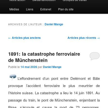
Médias
Liens
Extranet
Plan du site
Daniel Mange
ARCHIVES DE L’AUTEUR :
Navigation
←
Articles plus anciens
Articles plus récents
→
des
articles
1891: la catastrophe ferroviaire
de Münchenstein
Publié le
14 mai 2026
par
Daniel Mange
L’effondrement d’un pont entre Delémont et Bâle
provoque l’accident ferroviaire le plus meurtrier de
l’histoire suisse. La catastrophe a lieu le 14 juin 1891. Au
passage du train, le pont de Münchenstein, enjambant la
Birse, s’écroule et cause la mort de 73 personnes.