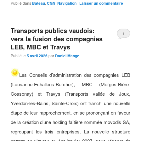
Publié dans
Bateau
,
CGN
,
Navigation
|
Laisser un commentaire
Transports publics vaudois:
1
vers la fusion des compagnies
LEB, MBC et Travys
Publié le
5 avril 2026
par
Daniel Mange
Les Conseils d’administration des compagnies LEB
(Lausanne-Echallens-Bercher), MBC (Morges-Bière-
Cossonay) et Travys (Transports vallée de Joux,
Yverdon-les-Bains, Sainte-Croix) ont franchi une nouvelle
étape de leur rapprochement, en se prononçant en faveur
de la création d’une holding faîtière nommée movodis SA,
regroupant les trois entreprises. La nouvelle structure
entrera en vigueur au 1er janvier 2027, sous réserve de