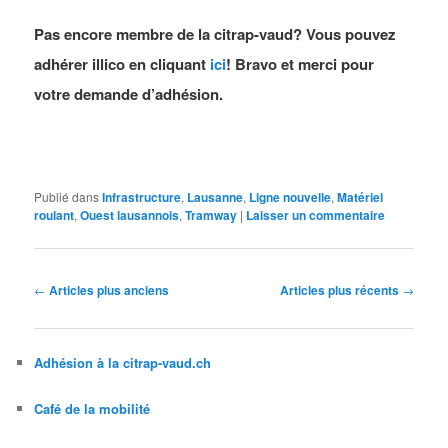
Pas encore membre de la citrap-vaud? Vous pouvez
adhérer illico en cliquant
ici
! Bravo et merci pour
votre demande d’adhésion.
Publié dans
Infrastructure
,
Lausanne
,
Ligne nouvelle
,
Matériel
roulant
,
Ouest lausannois
,
Tramway
|
Laisser un commentaire
Navigation
←
Articles plus anciens
Articles plus récents
→
des
articles
Adhésion à la citrap-vaud.ch
Café de la mobilité