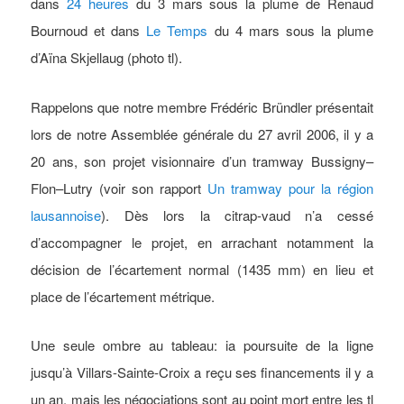
dans
24 heures
du 3 mars sous la plume de Renaud
Bournoud et dans
Le Temps
du 4 mars sous la plume
d’Aïna Skjellaug (photo tl).
Rappelons que notre membre Frédéric Bründler présentait
lors de notre Assemblée générale du 27 avril 2006, il y a
20 ans, son projet visionnaire d’un tramway Bussigny–
Flon–Lutry (voir son rapport
Un tramway pour la région
lausannoise
). Dès lors la citrap-vaud n’a cessé
d’accompagner le projet, en arrachant notamment la
décision de l’écartement normal (1435 mm) en lieu et
place de l’écartement métrique.
Une seule ombre au tableau: ia poursuite de la ligne
jusqu’à Villars-Sainte-Croix a reçu ses financements il y a
un an, mais les négociations sont au point mort entre les tl