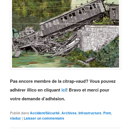
Pas encore membre de la citrap-vaud? Vous pouvez
adhérer illico en cliquant
ici
! Bravo et merci pour
votre demande d’adhésion.
Publié dans
Accident/Sécurité
,
Archives
,
Infrastructure
,
Pont,
viaduc
|
Laisser un commentaire