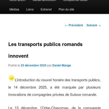
Médias
Liens
Extranet
Plan du site
Navigation
←
Précédent
Suivant
→
des
articles
Les transports publics romands
innovent
Publié le
23 décembre 2025
par
Daniel Mange
L’introduction du nouvel horaire des transports publics,
le 14 décembre 2025, a été marquée par plusieurs
innovations de compagnies privées de Suisse romande.
Le 13 décembre, l’Orbe-Chavornay, de la compagnie