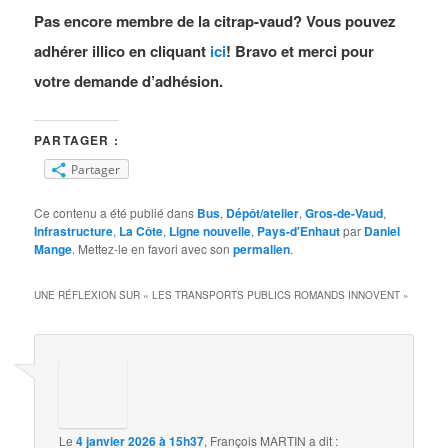
Pas encore membre de la citrap-vaud? Vous pouvez
adhérer illico en cliquant
ici
! Bravo et merci pour
votre demande d’adhésion.
PARTAGER :
Partager
Ce contenu a été publié dans
Bus
,
Dépôt/atelier
,
Gros-de-Vaud
,
Infrastructure
,
La Côte
,
Ligne nouvelle
,
Pays-d'Enhaut
par
Daniel
Mange
. Mettez-le en favori avec son
permalien
.
UNE RÉFLEXION SUR «
LES TRANSPORTS PUBLICS ROMANDS INNOVENT
»
Le
4 janvier 2026 à 15h37
,
François MARTIN
a dit :