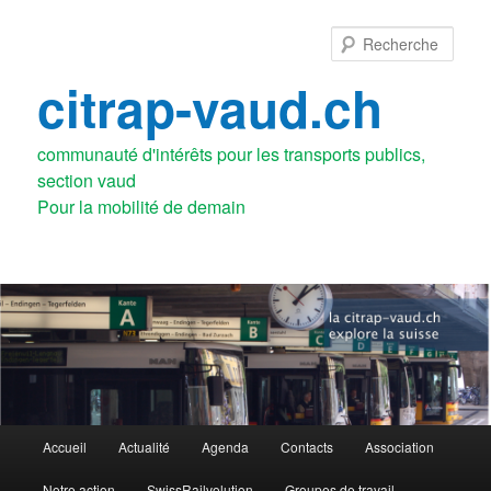
Aller
au
Rech
contenu
principal
citrap-vaud.ch
communauté d'intérêts pour les transports publics,
section vaud
Menu
Accueil
Actualité
Agenda
Contacts
Association
principal
Notre action
SwissRailvolution
Groupes de travail