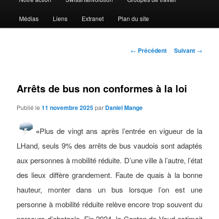
Médias
Liens
Extranet
Plan du site
Navigation
←
Précédent
Suivant
→
des
articles
Arrêts de bus non conformes à la loi
Publié le
11 novembre 2025
par
Daniel Mange
«
Plus de vingt ans après l’entrée en vigueur de la
LHand, seuls 9% des arrêts de bus vaudois sont adaptés
aux personnes à mobilité réduite. D’une ville à l’autre, l’état
des lieux diffère grandement. Faute de quais à la bonne
hauteur, monter dans un bus lorsque l’on est une
personne à mobilité réduite relève encore trop souvent du
parcours d’obstacle. Fin 2024, le Canton de Vaud estimait