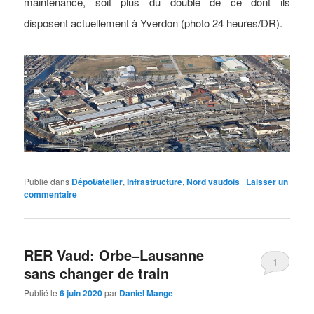
maintenance, soit plus du double de ce dont ils
disposent actuellement à Yverdon (photo 24 heures/DR).
Publié dans
Dépôt/atelier
,
Infrastructure
,
Nord vaudois
|
Laisser un
commentaire
RER Vaud: Orbe–Lausanne
1
sans changer de train
Publié le
6 juin 2020
par
Daniel Mange