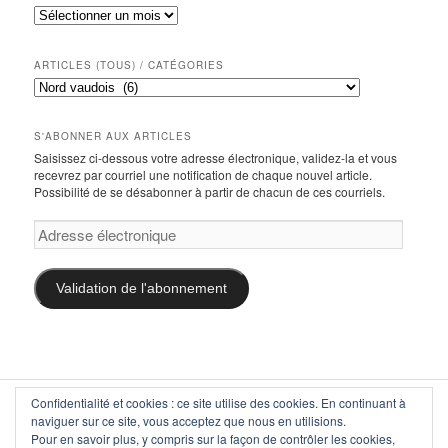
Articles
(tous),
par
mois
ARTICLES (TOUS) / CATÉGORIES
Articles
(tous)
/
catégories
S'ABONNER AUX ARTICLES
Saisissez ci-dessous votre adresse électronique, validez-la et vous
recevrez par courriel une notification de chaque nouvel article.
Possibilité de se désabonner à partir de chacun de ces courriels.
Adresse
électronique
Validation de l'abonnement
Confidentialité et cookies : ce site utilise des cookies. En continuant à
citrap-vaud
, 1000 Lausanne — secretariat(at)citrap-vaud.ch
naviguer sur ce site, vous acceptez que nous en utilisions.
Copyright © communauté d'intérêts pour les transports publics,
Pour en savoir plus, y compris sur la façon de contrôler les cookies,
section vaud, 1993–2026. Tous droits réservés.