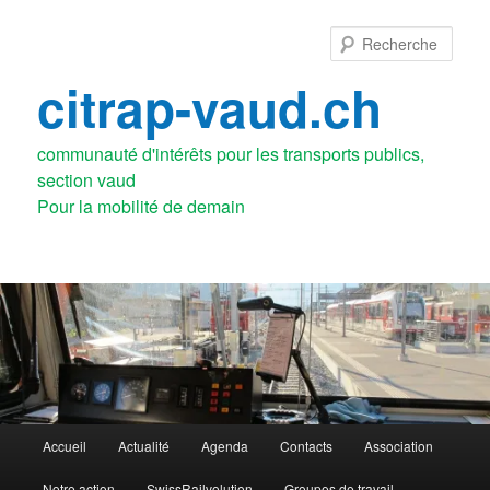
Aller
Aller
au
au
Rech
contenu
contenu
principal
secondaire
citrap-vaud.ch
communauté d'intérêts pour les transports publics,
section vaud
Menu
Accueil
Actualité
Agenda
Contacts
Association
principal
Notre action
SwissRailvolution
Groupes de travail