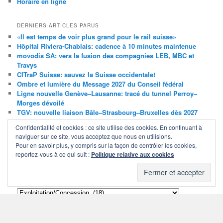
Horaire en ligne
DERNIERS ARTICLES PARUS
«Il est temps de voir plus grand pour le rail suisse»
Hôpital Riviera-Chablais: cadence à 10 minutes maintenue
movodis SA: vers la fusion des compagnies LEB, MBC et
Travys
CITraP Suisse: sauvez la Suisse occidentale!
Ombre et lumière du Message 2027 du Conseil fédéral
Ligne nouvelle Genève–Lausanne: tracé du tunnel Perroy–
Morges dévoilé
TGV: nouvelle liaison Bâle–Strasbourg–Bruxelles dès 2027
Projet d’horaire 2027: prise de position de la citrap-vaud
Confidentialité et cookies : ce site utilise des cookies. En continuant à
naviguer sur ce site, vous acceptez que nous en utilisions.
Pour en savoir plus, y compris sur la façon de contrôler les cookies,
ARTICLES (TOUS), PAR MOIS
reportez-vous à ce qui suit :
Politique relative aux cookies
Articles
(tous),
par
mois
ARTICLES (TOUS) / CATÉGORIES
Articles
(tous)
/
catégories
S'ABONNER AUX ARTICLES