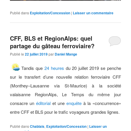
Publié dans
Exploitation/Concession
|
Laisser un commentaire
CFF, BLS et RegionAlps: quel
partage du gâteau ferroviaire?
Publié le
22 juillet 2019
par
Daniel Mange
Tandis que
24 heures
du 20 juillet 2019 se penche
sur le transfert d’une nouvelle relation ferroviaire CFF
(Monthey–Lausanne via St-Maurice) à la société
valaisanne RegionAlps, Le Temps du même jour
consacre un
éditorial
et une
enquête
à la «concurrence»
entre CFF et BLS pour le trafic voyageurs grandes lignes.
Publié dans
Chablais
,
Exploitation/Concession
|
Laisser un