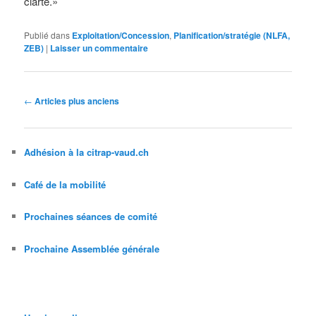
clarté.»
Publié dans
Exploitation/Concession
,
Planification/stratégie (NLFA,
ZEB)
|
Laisser un commentaire
Navigation
←
Articles plus anciens
des
articles
Adhésion à la citrap-vaud.ch
Café de la mobilité
Prochaines séances de comité
Prochaine Assemblée générale