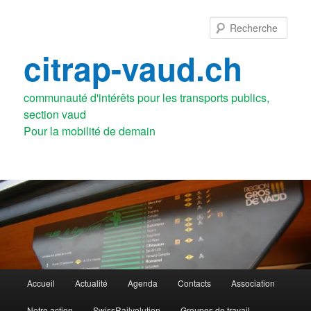
Aller
Aller
au
au
Rech
contenu
contenu
principal
secondaire
citrap-vaud.ch
communauté d'intérêts pour les transports publics,
section vaud
Menu
Accueil
Actualité
Agenda
Contacts
Association
principal
Notre action
SwissRailvolution
Groupes de travail