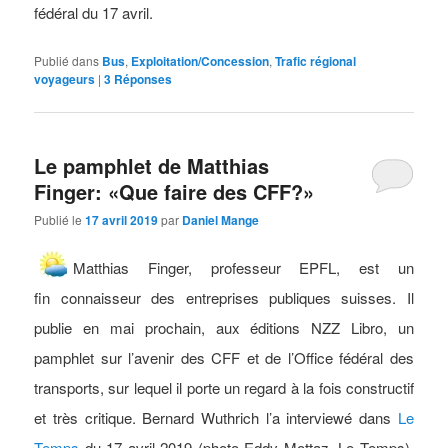
fédéral du 17 avril.
Publié dans
Bus
,
Exploitation/Concession
,
Trafic régional
voyageurs
|
3
Réponses
Le pamphlet de Matthias
Finger: «Que faire des CFF?»
Publié le
17 avril 2019
par
Daniel Mange
Matthias Finger, professeur EPFL, est un
fin connaisseur des entreprises publiques suisses. Il
publie en mai prochain, aux éditions NZZ Libro, un
pamphlet sur l’avenir des CFF et de l’Office fédéral des
transports, sur lequel il porte un regard à la fois constructif
et très critique. Bernard Wuthrich l’a interviewé dans
Le
Temps
du 17 avril 2019 (photo Eddy Mottaz, Le Temps).