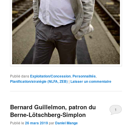
Publié dans
Exploitation/Concession
,
Personnalités
,
Planification/stratégie (NLFA, ZEB)
|
Laisser un commentaire
Bernard Guillelmon, patron du
1
Berne-Lötschberg-Simplon
Publié le
26 mars 2019
par
Daniel Mange