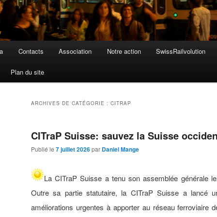
a
Contacts
Association
Notre action
SwissRailvolution
Plan du site
ARCHIVES DE CATÉGORIE :
CITRAP
CITraP Suisse: sauvez la Suisse occiden
Publié le
7 juillet 2026
par
Daniel Mange
La
CITraP Suisse
a tenu son assemblée générale le
Outre sa partie
statutaire, la CITraP Suisse a lancé 
améliorations urgentes à apporter au réseau ferroviaire 