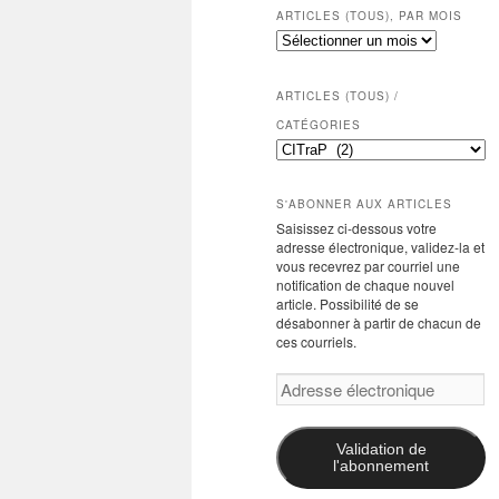
ARTICLES (TOUS), PAR MOIS
Articles
(tous),
par
mois
ARTICLES (TOUS) /
CATÉGORIES
Articles
(tous)
/
catégories
S'ABONNER AUX ARTICLES
Saisissez ci-dessous votre
adresse électronique, validez-la et
vous recevrez par courriel une
notification de chaque nouvel
article. Possibilité de se
désabonner à partir de chacun de
ces courriels.
Adresse
électronique
Validation de
l'abonnement