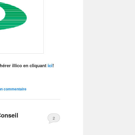
rer illico en cliquant
ici
!
un commentaire
onseil
2