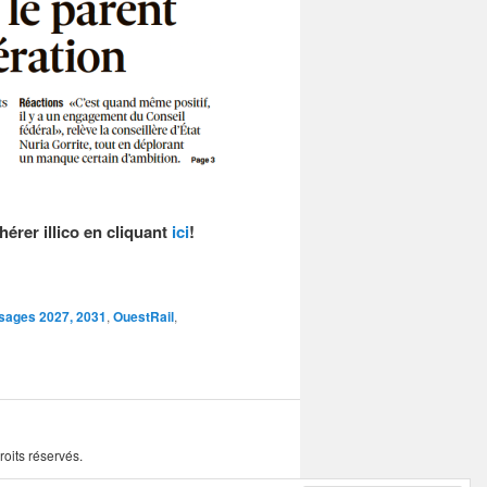
rer illico en cliquant
ici
!
sages 2027, 2031
,
OuestRail
,
oits réservés.