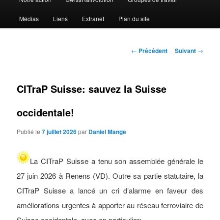
Médias
Liens
Extranet
Plan du site
Navigation
←
Précédent
Suivant
→
des
articles
CITraP Suisse: sauvez la Suisse
occidentale!
Publié le
7 juillet 2026
par
Daniel Mange
La
CITraP Suisse
a tenu son assemblée générale le
27 juin 2026 à Renens (VD). Outre sa partie
statutaire, la
CITraP Suisse a lancé un cri d’alarme en faveur des
améliorations urgentes à apporter au réseau ferroviaire de
Suisse occidentale, avec en particulier: