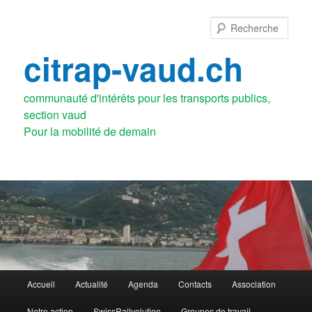
Aller
au
Rech
contenu
principal
citrap-vaud.ch
communauté d'intérêts pour les transports publics,
section vaud
Menu
Accueil
Actualité
Agenda
Contacts
Association
principal
Notre action
SwissRailvolution
Groupes de travail