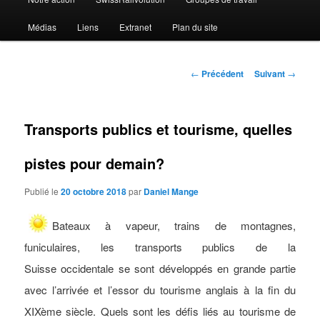
Médias
Liens
Extranet
Plan du site
Navigation
←
Précédent
Suivant
→
des
articles
Transports publics et tourisme, quelles
pistes pour demain?
Publié le
20 octobre 2018
par
Daniel Mange
Bateaux à vapeur, trains de montagnes,
funiculaires, les transports publics de la
Suisse occidentale se sont développés en grande partie
avec l’arrivée et l’essor du tourisme anglais à la fin du
XIXème siècle. Quels sont les défis liés au tourisme de