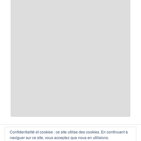
Confidentialité et cookies : ce site utilise des cookies. En continuant à
citrap-vaud
, 1000 Lausanne — secretariat(at)citrap-vaud.ch
naviguer sur ce site, vous acceptez que nous en utilisions.
Copyright © communauté d'intérêts pour les transports publics,