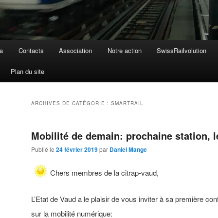
a
Contacts
Association
Notre action
SwissRailvolution
Plan du site
ARCHIVES DE CATÉGORIE :
SMARTRAIL
Mobilité de demain: prochaine station, 
Publié le
24 février 2019
par
Daniel Mange
Chers membres de la citrap-vaud,
L’Etat de Vaud a le plaisir de vous inviter à sa première co
sur la mobilité numérique: