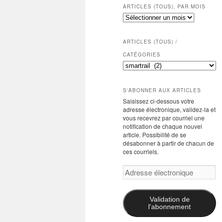
ARTICLES (TOUS), PAR MOIS
Articles
(tous),
par
mois
ARTICLES (TOUS) /
CATÉGORIES
Articles
(tous)
/
catégories
S'ABONNER AUX ARTICLES
Saisissez ci-dessous votre
adresse électronique, validez-la et
vous recevrez par courriel une
notification de chaque nouvel
article. Possibilité de se
désabonner à partir de chacun de
ces courriels.
Adresse
électronique
Validation de
l'abonnement