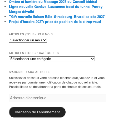
Ombre et lumière du Message 2027 du Conseil fédéral
Ligne nouvelle Genève–Lausanne: tracé du tunnel Perroy–
Morges dévoilé
TGV: nouvelle liaison Bâle–Strasbourg–Bruxelles dès 2027
Projet d’horaire 2027: prise de position de la citrap-vaud
ARTICLES (TOUS), PAR MOIS
Articles
(tous),
par
mois
ARTICLES (TOUS) / CATÉGORIES
Articles
(tous)
/
catégories
S'ABONNER AUX ARTICLES
Saisissez ci-dessous votre adresse électronique, validez-la et vous
recevrez par courriel une notification de chaque nouvel article.
Possibilité de se désabonner à partir de chacun de ces courriels.
Adresse
électronique
Validation de l'abonnement