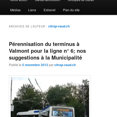
Médias
Liens
Extranet
Plan du site
citrap-vaud.ch
ARCHIVES DE L’AUTEUR :
Pérennisation du terminus à
Valmont pour la ligne n° 6; nos
suggestions à la Municipalité
Publié le
5 novembre 2012
par
citrap-vaud.ch