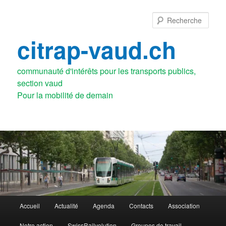
Aller
au
Rech
contenu
principal
citrap-vaud.ch
communauté d'intérêts pour les transports publics,
section vaud
Menu
Accueil
Actualité
Agenda
Contacts
Association
principal
Notre action
SwissRailvolution
Groupes de travail