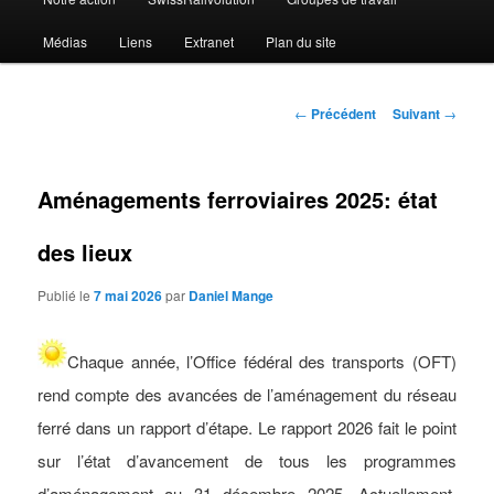
Médias
Liens
Extranet
Plan du site
Navigation
←
Précédent
Suivant
→
des
articles
Aménagements ferroviaires 2025: état
des lieux
Publié le
7 mai 2026
par
Daniel Mange
Chaque année, l’Office fédéral des transports (OFT)
rend compte des avancées de l’aménagement du réseau
ferré dans un rapport d’étape. Le rapport 2026 fait le point
sur l’état d’avancement de tous les programmes
d’aménagement au 31 décembre 2025. Actuellement,