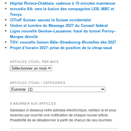
Hôpital Riviera-Chablais: cadence à 10 minutes maintenue
movodis SA: vers la fusion des compagnies LEB, MBC et
Travys
CITraP Suisse: sauvez la Suisse occidentale!
Ombre et lumière du Message 2027 du Conseil fédéral
Ligne nouvelle Genève–Lausanne: tracé du tunnel Perroy–
Morges dévoilé
TGV: nouvelle liaison Bâle–Strasbourg–Bruxelles dès 2027
Projet d’horaire 2027: prise de position de la citrap-vaud
ARTICLES (TOUS), PAR MOIS
Articles
(tous),
par
mois
ARTICLES (TOUS) / CATÉGORIES
Articles
(tous)
/
catégories
S'ABONNER AUX ARTICLES
Saisissez ci-dessous votre adresse électronique, validez-la et vous
recevrez par courriel une notification de chaque nouvel article.
Possibilité de se désabonner à partir de chacun de ces courriels.
Adresse