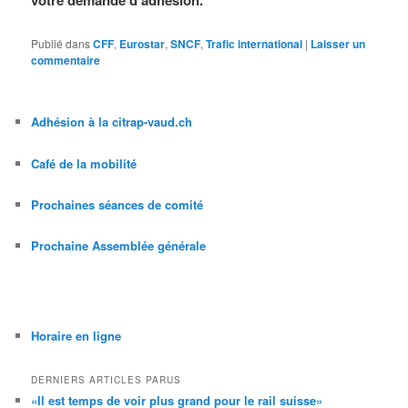
votre demande d’adhésion.
Publié dans
CFF
,
Eurostar
,
SNCF
,
Trafic international
|
Laisser un
commentaire
Adhésion à la citrap-vaud.ch
Café de la mobilité
Prochaines séances de comité
Prochaine Assemblée générale
Horaire en ligne
DERNIERS ARTICLES PARUS
«Il est temps de voir plus grand pour le rail suisse»