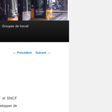
Groupes de travail
Navigation
←
Précédent
Suivant
→
des
articles
FF et SNCF
velopper de