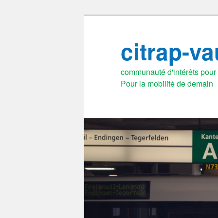
Aller
au
citrap-v
contenu
principal
communauté d'intérêts pour l