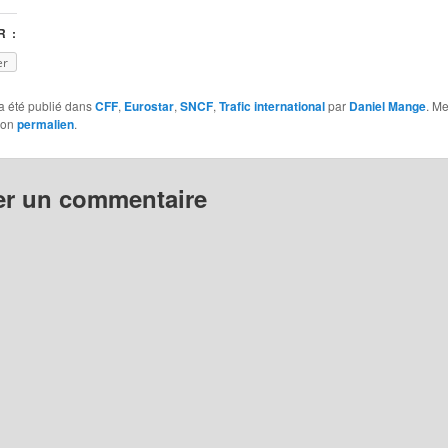
 :
er
a été publié dans
CFF
,
Eurostar
,
SNCF
,
Trafic international
par
Daniel Mange
. Me
son
permalien
.
er un commentaire