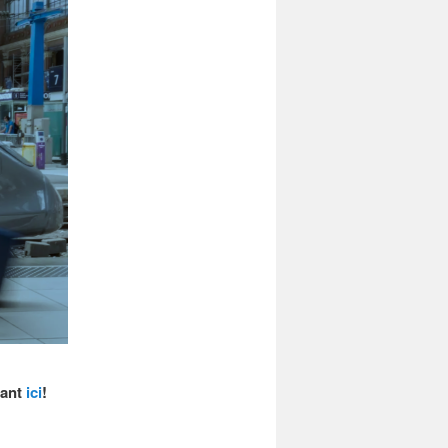
uant
ici
!