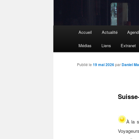
Menu
Accueil
Actualité
Agend
principal
Médias
Liens
Extranet
Publié le
19 mai 2026
par
Daniel M
Suisse
À la 
Voyageurs,