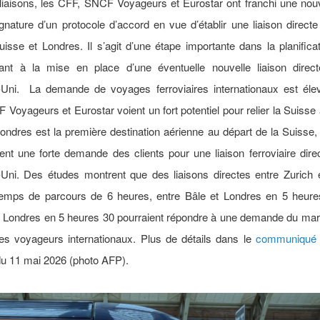
liaisons, les CFF, SNCF Voyageurs et Eurostar ont franchi une nou
gnature d’un protocole d’accord en vue d’établir une liaison directe 
uisse et Londres. Il s’agit d’une étape importante dans la planifica
ant à la mise en place d’une éventuelle nouvelle liaison direc
ni. La demande de voyages ferroviaires internationaux est élev
Voyageurs et Eurostar voient un fort potentiel pour relier la Suisse
Londres est la première destination aérienne au départ de la Suisse, e
ent une forte demande des clients pour une liaison ferroviaire dire
ni. Des études montrent que des liaisons directes entre Zurich 
emps de parcours de 6 heures, entre Bâle et Londres en 5 heures
 Londres en 5 heures 30 pourraient répondre à une demande du mar
des voyageurs internationaux. Plus de détails dans le
communiqué 
u 11 mai 2026 (photo AFP).