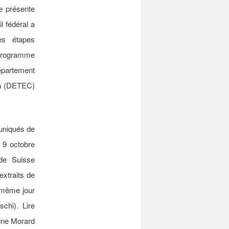
e présente
l fédéral a
es étapes
e programme
épartement
ion (DETEC)
muniqués de
9 octobre
de Suisse
extraits de
même jour
chi). Lire
aine Morard