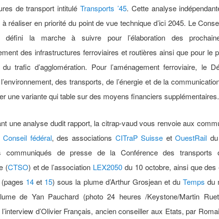
tures de transport intitulé
Transports ’45
. Cette analyse indépendant
s à réaliser en priorité du point de vue technique d’ici 2045. Le Consei
t défini la marche à suivre pour l’élaboration des prochain
ent des infrastructures ferroviaires et routières ainsi que pour l
 du trafic d’agglomération. Pour l’aménagement ferroviaire, le D
 l’environnement, des transports, de l’énergie et de la communicat
rer une variante qui table sur des moyens financiers supplémentaires.
nt une analyse dudit rapport, la citrap-vaud vous renvoie aux com
u
Conseil fédéral
, des associations
CITraP Suisse
et
OuestRail
du 
s communiqués de presse de la Conférence des transports 
e (
CTSO
) et de l’association
LEX2050
du 10 octobre, ainsi que des 
s (pages
14
et
15
) sous la plume d’Arthur Grosjean et du
Temps
du 
lume de Yan Pauchard (photo 24 heures /Keystone/Martin Ruets
l’interview d’Olivier Français, ancien conseiller aux Etats, par Rom