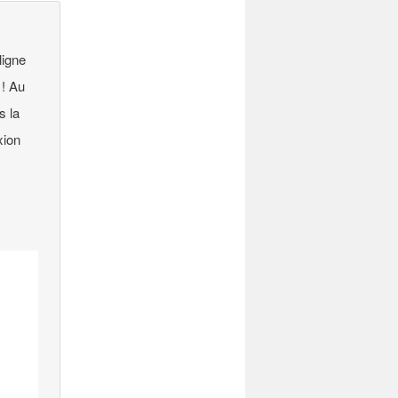
ligne
 ! Au
s la
xion