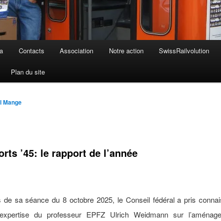
a
Contacts
Association
Notre action
SwissRailvolution
Plan du site
l Mange
rts ’45: le rapport de l’année
s de sa séance du 8 octobre 2025, le Conseil fédéral a pris conna
d’expertise du professeur EPFZ Ulrich Weidmann sur l’aménag