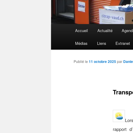
Menu
Accueil
Actualité
Agend
principal
Médias
Liens
Extranet
Publié le
11 octobre 2025
par
Danie
Transpo
Lor
rapport 