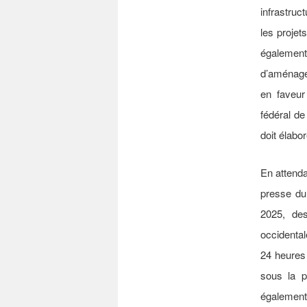
infrastruc
les projet
égalemen
d’aménagem
en faveur
fédéral de
doit élabo
En attenda
presse d
2025, de
occidental
24 heure
sous la p
également 