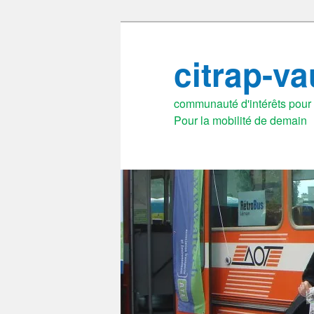
Aller
au
citrap-v
contenu
principal
communauté d'intérêts pour l