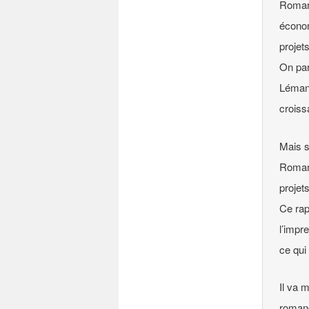
Romand
économ
projet
On par
Lémani
croiss
Mais s
Romand
projet
Ce rap
l’impr
ce qui
Il va 
romand