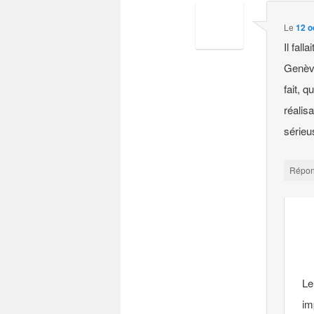
Le
12 o
Il fal
Genève
fait, 
réalis
sérieu
Répo
Le
im