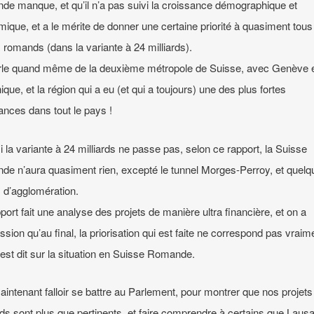
e manque, et qu’il n’a pas suivi la croissance démographique et
ique, et a le mérite de donner une certaine priorité à quasiment tous
s romands (dans la variante à 24 milliards).
le quand même de la deuxième métropole de Suisse, avec Genève et
que, et la région qui a eu (et qui a toujours) une des plus fortes
ances dans tout le pays !
i la variante à 24 milliards ne passe pas, selon ce rapport, la Suisse
e n’aura quasiment rien, excepté le tunnel Morges-Perroy, et quelq
s d’agglomération.
port fait une analyse des projets de manière ultra financière, et on a
ession qu’au final, la priorisation qui est faite ne correspond pas vraim
 est dit sur la situation en Suisse Romande.
maintenant falloir se battre au Parlement, pour montrer que nos projets
s sont plus que pertinents, et faire comprendre à certains que Laus