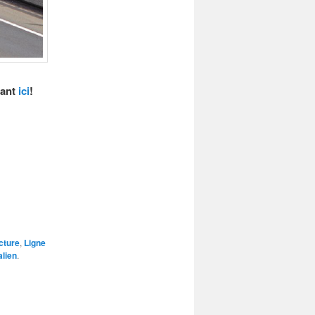
uant
ici
!
cture
,
Ligne
lien
.