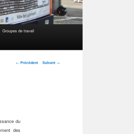
Groupes de travail
Navigation
←
Précédent
Suivant
→
des
articles
issance du
ement des