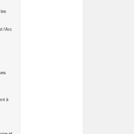
 les
 l’Arc
ues
ent à
anne et