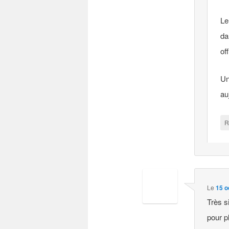
Le
da
of
Un
au
R
Le
15 o
Très s
pour p