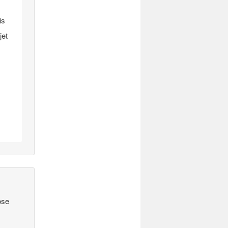
is
jet
ose