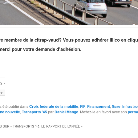
e membre de la citrap-vaud? Vous pouvez adhérer illico en cliq
merci pour votre demande d’adhésion.
 :
er
a été publié dans
Croix fédérale de la mobilité
,
FIF
,
Financement
,
Gare
,
Infrastru
gne nouvelle
,
Transports '45
par
Daniel Mange
. Mettez-le en favori avec son
perma
S SUR «
TRANSPORTS ’45: LE RAPPORT DE L’ANNÉE
»