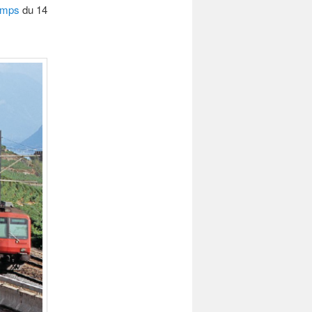
emps
du 14