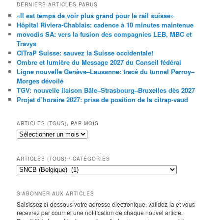
DERNIERS ARTICLES PARUS
«Il est temps de voir plus grand pour le rail suisse»
Hôpital Riviera-Chablais: cadence à 10 minutes maintenue
movodis SA: vers la fusion des compagnies LEB, MBC et
Travys
CITraP Suisse: sauvez la Suisse occidentale!
Ombre et lumière du Message 2027 du Conseil fédéral
Ligne nouvelle Genève–Lausanne: tracé du tunnel Perroy–
Morges dévoilé
TGV: nouvelle liaison Bâle–Strasbourg–Bruxelles dès 2027
Projet d’horaire 2027: prise de position de la citrap-vaud
ARTICLES (TOUS), PAR MOIS
Articles
(tous),
par
mois
ARTICLES (TOUS) / CATÉGORIES
Articles
(tous)
/
catégories
S'ABONNER AUX ARTICLES
Saisissez ci-dessous votre adresse électronique, validez-la et vous
recevrez par courriel une notification de chaque nouvel article.