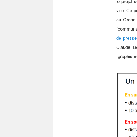
le projet 
ville.
Ce
p
au Grand C
(communaut
de presse
Claude B
(graphisme