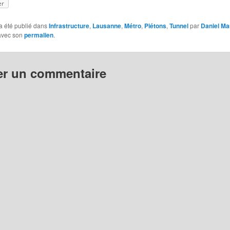
er
a été publié dans
Infrastructure
,
Lausanne
,
Métro
,
Piétons
,
Tunnel
par
Daniel M
 avec son
permalien
.
er un commentaire