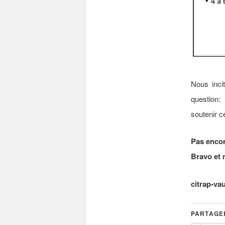
Nous inci
question:
soutenir ce
Pas encor
Bravo et 
citrap-va
PARTAGER