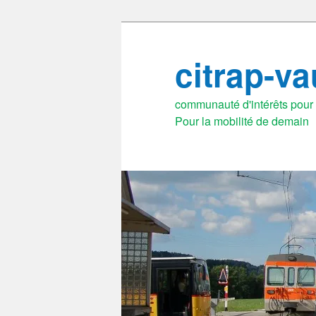
Aller
au
citrap-v
contenu
principal
communauté d'intérêts pour l