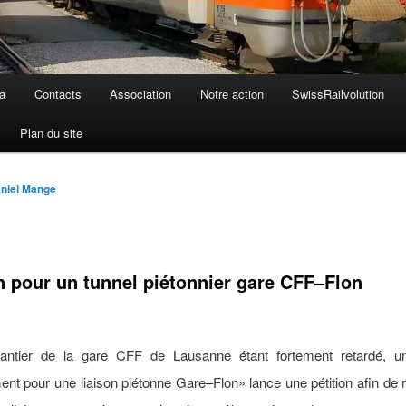
a
Contacts
Association
Notre action
SwissRailvolution
Plan du site
niel Mange
on pour un tunnel piétonnier gare CFF–Flon
antier de la gare CFF de Lausanne étant fortement retardé, 
t pour une liaison piétonne Gare–Flon» lance une pétition afin de 