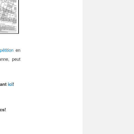
pétition
en
anne, peut
uant
ici
!
ics!