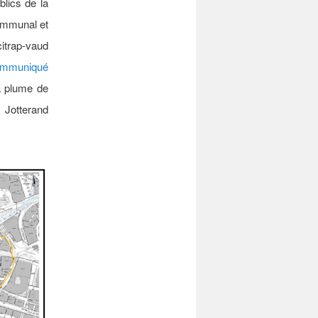
blics de la
communal et
citrap-vaud
ommuniqué
a plume de
Jotterand