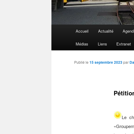
Menu
Accueil
Actualité
Agend
principal
Médias
Liens
Extranet
Publié le
15 septembre 2023
par
Da
Pétiti
Le ch
«Groupemen