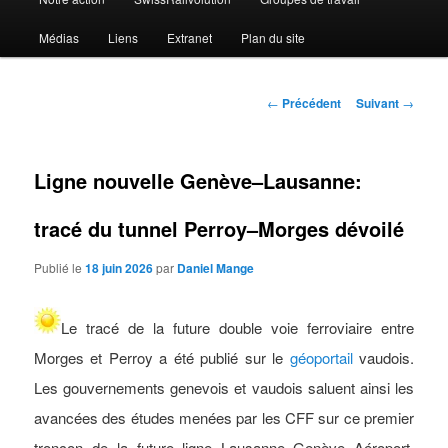
Médias
Liens
Extranet
Plan du site
Navigation
←
Précédent
Suivant
→
des
articles
Ligne nouvelle Genève–Lausanne:
tracé du tunnel Perroy–Morges dévoilé
Publié le
18 juin 2026
par
Daniel Mange
Le tracé de la future double voie ferroviaire entre
Morges et Perroy a été publié sur le
géoportail
vaudois.
Les gouvernements genevois et vaudois saluent ainsi les
avancées des études menées par les CFF sur ce premier
tronçon de la future ligne Lausanne–Genève Aéroport,