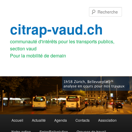
Aller
au
Rech
contenu
principal
citrap-vaud.ch
communauté d'intérêts pour les transports publics,
section vaud
Menu
Accueil
Actualité
Agenda
Contacts
Association
principal
Notre action
SwissRailvolution
Groupes de travail