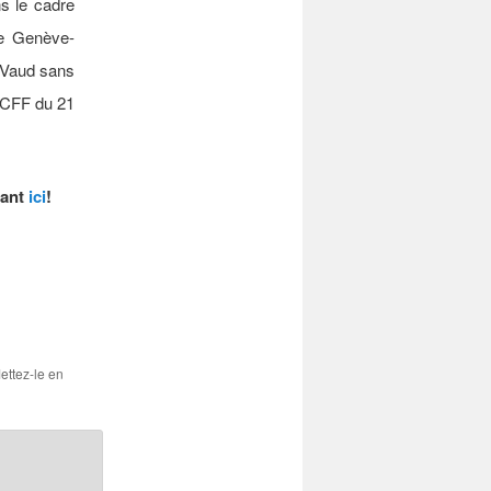
s le cadre
tre Genève-
R Vaud sans
CFF du 21
uant
ici
!
Mettez-le en