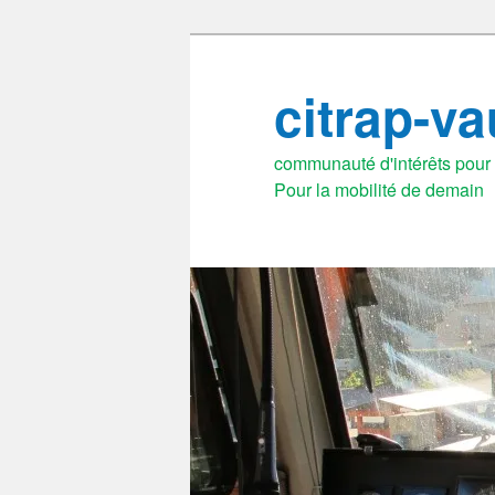
Aller
au
citrap-v
contenu
principal
communauté d'intérêts pour l