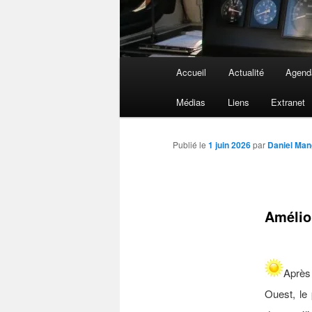
Menu
Accueil
Actualité
Agend
principal
Médias
Liens
Extranet
Publié le
1 juin 2026
par
Daniel Ma
Amélior
Après
Ouest, le