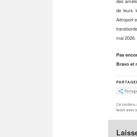
des améli
de leurs l
Aéroport e
transbord
mai 2026.
Pas encor
Bravo et 
PARTAGER
Partag
Ce contenu 
favori avec 
Laiss