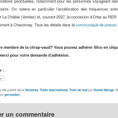
orations ponctuelles, notamment pour les personnes voyageant dan
oisirs. On notera en particulier l’amélioration des fréquences en
t Le Châble (Verbier) et, courant 2027, la connexion d’Orbe au RE
ement à Chavornay. Tous les détails dans le
communiqué de presse
e membre de la citrap-vaud? Vous pouvez adhérer illico en cliq
merci pour votre demande d’adhésion.
 :
er
a été publié dans
Horaires
,
Trafic international
,
Train de nuit
par
Daniel Mange
. 
son
permalien
.
er un commentaire