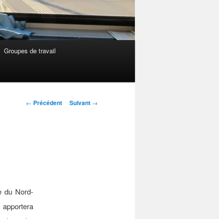
Groupes de travail
Navigation
←
Précédent
Suivant
→
des
articles
e du Nord-
 apportera