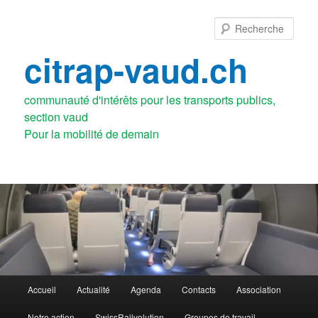
Aller
au
Rech
contenu
principal
citrap-vaud.ch
communauté d'intérêts pour les transports publics,
section vaud
Menu
Accueil
Actualité
Agenda
Contacts
Association
principal
Notre action
SwissRailvolution
Groupes de travail