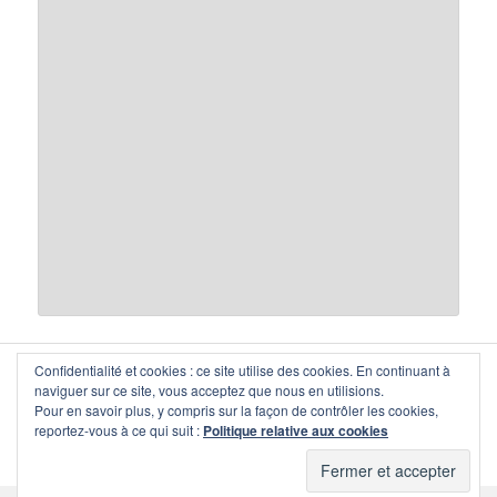
Confidentialité et cookies : ce site utilise des cookies. En continuant à
citrap-vaud
, 1000 Lausanne — secretariat(at)citrap-vaud.ch
naviguer sur ce site, vous acceptez que nous en utilisions.
Copyright © communauté d'intérêts pour les transports publics,
Pour en savoir plus, y compris sur la façon de contrôler les cookies,
section vaud, 1993–2026. Tous droits réservés.
reportez-vous à ce qui suit :
Politique relative aux cookies