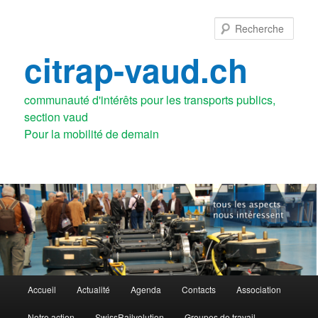
Aller
au
Rech
contenu
principal
citrap-vaud.ch
communauté d'intérêts pour les transports publics,
section vaud
Menu
Accueil
Actualité
Agenda
Contacts
Association
principal
Notre action
SwissRailvolution
Groupes de travail