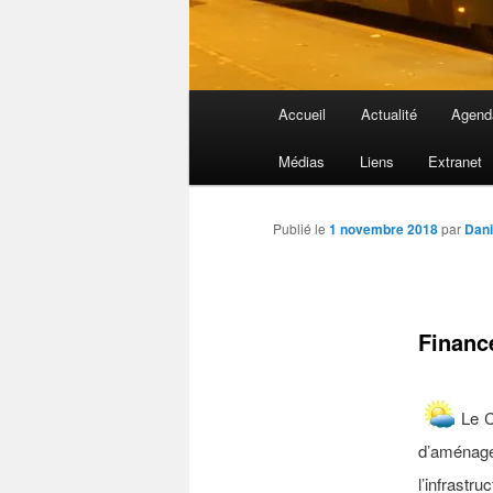
Menu
Accueil
Actualité
Agend
principal
Médias
Liens
Extranet
Publié le
1 novembre 2018
par
Dani
Finance
Le C
d’aménag
l’infrastr