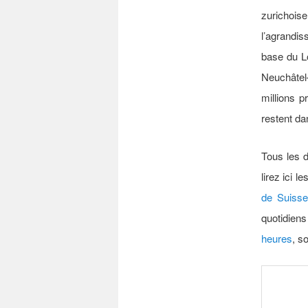
zurichoise
l’agrandis
base du Lö
Neuchâtel
millions 
restent da
Tous les d
lirez ici 
de Suisse
quotidien
heures
, s