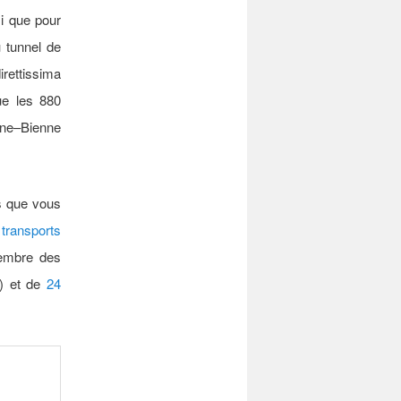
si que pour
u tunnel de
irettissima
ue les 880
nne–Bienne
is que vous
transports
vembre des
) et de
24