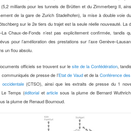
 (5,2 milliards pour les tunnels de Brütten et du Zimmerberg II, ain
sement de la gare de Zurich Stadelhofen), la mise à double voie d
tschberg sur le 2e tiers du trajet est la seule réelle nouveauté. La d
–La Chaux-de-Fonds n’est pas explicitement confirmée, tandis q
prévus pour l’amélioration des prestations sur l’axe Genève–Lausa
ns un flou absolu.
ocuments officiels se trouvent sur le
site de la Confédération
, tand
les communiqués de presse de l’
Etat de Vaud
et de la
Conférence des 
 occidentale
(CTSO), ainsi que les extraits de presse du 1 no
s Le Temps (
éditorial
et
article
sous la plume de Bernard Wuthrich
ous la plume de Renaud Bournoud.