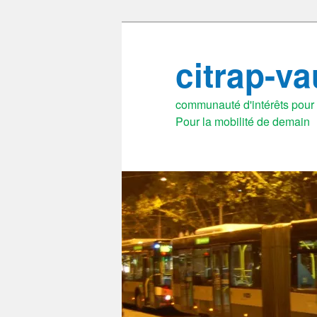
Aller
au
citrap-v
contenu
principal
communauté d'intérêts pour l