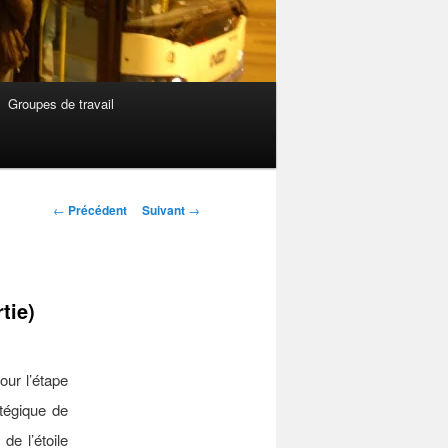
Groupes de travail
Navigation
←
Précédent
Suivant
→
des
articles
tie)
our l’étape
égique de
de l’étoile