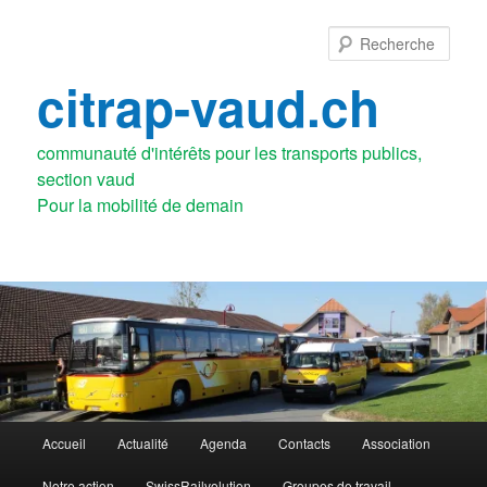
Aller
au
Rech
contenu
principal
citrap-vaud.ch
communauté d'intérêts pour les transports publics,
section vaud
Menu
Accueil
Actualité
Agenda
Contacts
Association
principal
Notre action
SwissRailvolution
Groupes de travail