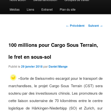
Médias
Liens
Extranet
Plan du site
Navigation
←
Précédent
Suivant
→
des
articles
100 millions pour Cargo Sous Terrain,
le fret en sous-sol
Publié le
29 janvier 2018
par
Daniel Mange
«Sorte de Swissmetro escargot pour le transport de
marchandises, le projet Cargo Sous Terrain (CST) sera
soutenu par des investisseurs chinois. Les promoteurs de
cette liaison souterraine de 70 kilomètres entre le centre
logistique de Härkingen-Niederbipp (SO) et Zurich, sur