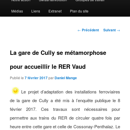
Médias
Liens
Extranet
Plan du site
Navigation
←
Précédent
Suivant
→
des
articles
La gare de Cully se métamorphose
pour accueillir le RER Vaud
Publié le
7 février 2017
par
Daniel Mange
Le projet d’adaptation des installations ferroviaires
de la gare de Cully a été mis à l’enquête publique le 8
février 2017. Ces travaux sont nécessaires pour
permettre aux trains du RER de circuler quatre fois par
heure entre cette gare et celle de Cossonay-Penthalaz. Le