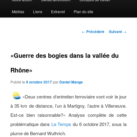
Médias
Liens
Extranet
Plan du site
Navigation
←
Précédent
Suivant
→
des
articles
«Guerre des bogies dans la vallée du
Rhône»
Publié le
9 octobre 2017
par
Daniel Mange
«Deux centres d’entretien ferroviaire vont voir le jour
à 35 km de distance, l’un à Martigny, l’autre à Villeneuve.
Est-ce bien raisonnable?» Analyse complète de cette
problématique dans
Le Temps
du 6 octobre 2017, sous la
plume de Bernard Wuthrich.