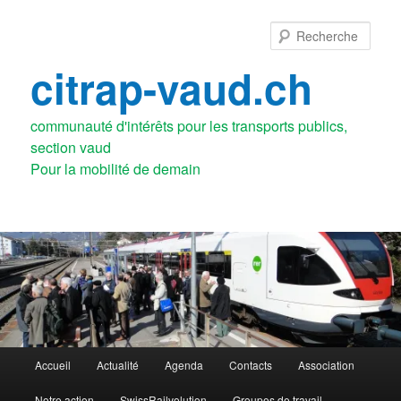
Aller
au
Rech
contenu
principal
citrap-vaud.ch
communauté d'intérêts pour les transports publics,
section vaud
Menu
Accueil
Actualité
Agenda
Contacts
Association
principal
Notre action
SwissRailvolution
Groupes de travail