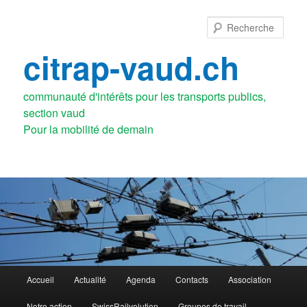
Aller
au
Rech
contenu
principal
citrap-vaud.ch
communauté d'intérêts pour les transports publics,
section vaud
Menu
Accueil
Actualité
Agenda
Contacts
Association
principal
Notre action
SwissRailvolution
Groupes de travail