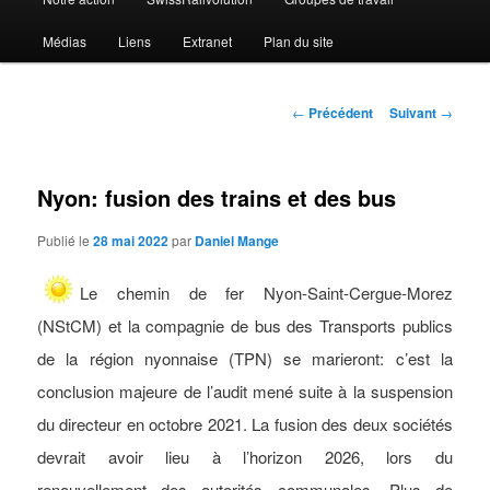
Médias
Liens
Extranet
Plan du site
Navigation
←
Précédent
Suivant
→
des
articles
Nyon: fusion des trains et des bus
Publié le
28 mai 2022
par
Daniel Mange
Le chemin de fer Nyon-Saint-Cergue-Morez
(NStCM) et la compagnie de bus des Transports publics
de la région nyonnaise (TPN) se marieront: c’est la
conclusion majeure de l’audit mené
suite à la
suspension
du directeur en octobre 2021. La fusion des deux sociétés
devrait avoir lieu à l’horizon 2026, lors du
renouvellement des autorités communales. Plus de