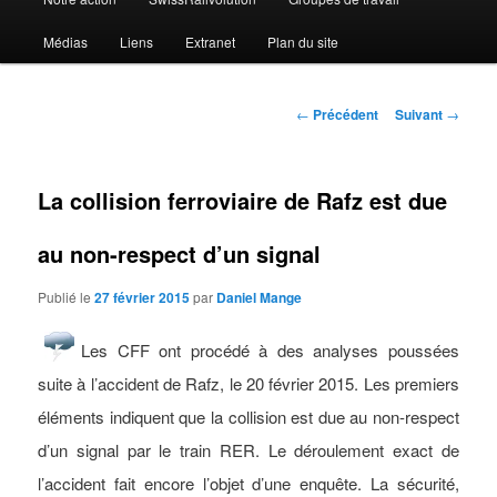
Médias
Liens
Extranet
Plan du site
Navigation
←
Précédent
Suivant
→
des
articles
La collision ferroviaire de Rafz est due
au non-respect d’un signal
Publié le
27 février 2015
par
Daniel Mange
Les CFF ont procédé à des analyses poussées
suite à l’accident de Rafz, le 20 février 2015. Les premiers
éléments indiquent que la collision est due au non-respect
d’un signal par le train RER. Le déroulement exact de
l’accident fait encore l’objet d’une enquête. La sécurité,