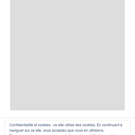
Confidentialité et cookies : ce site utilise des cookies. En continuant à
citrap-vaud
, 1000 Lausanne — secretariat(at)citrap-vaud.ch
naviguer sur ce site, vous acceptez que nous en utilisions.
Copyright © communauté d'intérêts pour les transports publics,