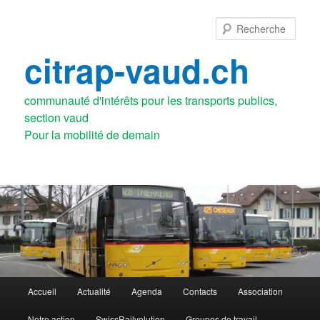
Aller
au
Rech
contenu
principal
citrap-vaud.ch
communauté d'intérêts pour les transports publics,
section vaud
Menu
Accueil
Actualité
Agenda
Contacts
Association
principal
Notre action
SwissRailvolution
Groupes de travail