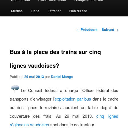
Médias
Liens
Extranet
Plan du site
Navigation
←
Précédent
Suivant
→
des
articles
Bus à la place des trains sur cinq
lignes vaudoises?
Publié le
29 mai 2013
par
Daniel Mange
Le Conseil fédéral a chargé l’Office fédéral des
transports d’envisager l’
exploitation par bus
dans le cadre
où des lignes ferroviaires auraient un faible degré de
couverture des frais. Au 29 mai 2013,
cinq lignes
régionales vaudoises
sont dans le collimateur.